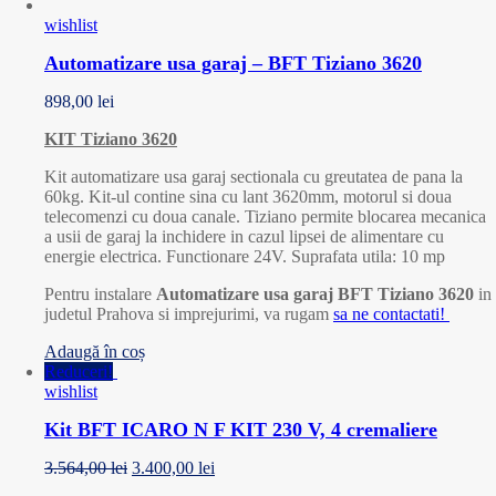
wishlist
Automatizare usa garaj – BFT Tiziano 3620
898,00
lei
KIT Tiziano 3620
Kit automatizare usa garaj sectionala cu greutatea de pana la
60kg. Kit-ul contine sina cu lant 3620mm, motorul si doua
telecomenzi cu doua canale. Tiziano permite blocarea mecanica
a usii de garaj la inchidere in cazul lipsei de alimentare cu
energie electrica. Functionare 24V. Suprafata utila: 10 mp
Pentru instalare
Automatizare usa garaj BFT Tiziano 3620
in
judetul Prahova si imprejurimi, va rugam
sa ne contactati!
Adaugă în coș
Reduceri!
wishlist
Kit BFT ICARO N F KIT 230 V, 4 cremaliere
3.564,00
lei
3.400,00
lei