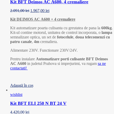
Kit BFT Deimos AC A600, 4 cremaliere
2.091,00
lei
1.967,00
lei
Kit DEIMOS AC A600 + 4 cremaliere
Kit automatizare poarta culisanta cu greutatea de pana la
600kg
.
Kit-ul contine motorul, unitatea de control incorporata, o
lampa
semnalizare optica, un set de
fotocelule
,
doua
telecomenzi cu
patru canale
,
4m
cremaliera.
Alimentare 230V. Functionare 230V/24V.
Pentru instalare
Automatizare porti culisante BFT Deimos
AC A600
in judetul Prahova si imprejurimi, va rugam
sa ne
contactati!
Adaugă în coș
wishlist
Kit BFT ELI 250 N BT 24 V
4.420,00
lei