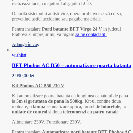
realizează facil, cu ajutorul afișajului LCD.
Datorită sistemului antistrivire, operatorul inversează cursa,
prevenind astfel accidente sau pagube materiale.
Pentru instalare
Porti batante BFT Virgo 24 V
in judetul
Prahova si imprejurimi, va rugam
sa ne contactati!
Adaugă în coș
wishlist
BFT Phobos AC B50 – automatizare poarta batanta
2.990,00
lei
Kit Phobos AC B50 230 V
Kit automatizare poarta batanta cu lungimea canatului de pana
la
5m si greutatea de pana la 500kg.
Kit-ul contine doua
motoare, o
lampa
semnalizare optica, un set de
fotocelule
, o
unitate de control
si doua
telecomenzi cu patru canale
.
Alimentare 230V. Functionare 230V.
Pentru instalare
Automatizare porti batante BFT Phobos AC