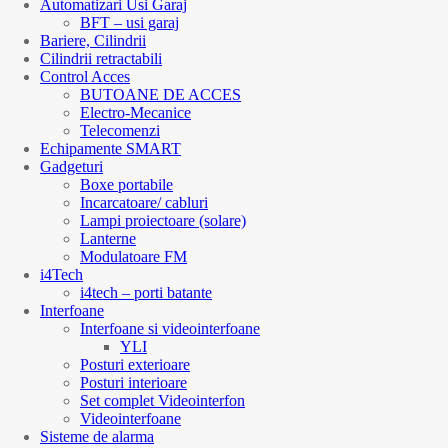
Automatizari Usi Garaj
BFT – usi garaj
Bariere, Cilindrii
Cilindrii retractabili
Control Acces
BUTOANE DE ACCES
Electro-Mecanice
Telecomenzi
Echipamente SMART
Gadgeturi
Boxe portabile
Incarcatoare/ cabluri
Lampi proiectoare (solare)
Lanterne
Modulatoare FM
i4Tech
i4tech – porti batante
Interfoane
Interfoane si videointerfoane
YLI
Posturi exterioare
Posturi interioare
Set complet Videointerfon
Videointerfoane
Sisteme de alarma