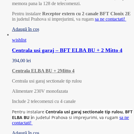
memora pana la 128 de telecomenzi.
Pentru instalare
Receptor extern cu 2 canale BFT Clonix 2E
in judetul Prahova si imprejurimi, va rugam
sa ne contactati!
Adaugă în coș
wishlist
Centrala usi garaj – BFT ELBA BU + 2 Mitto 4
394,00
lei
Centrala ELBA BU + 2Mitto 4
Centrala usi garaj sectionale tip rulou
Alimentare 230V monofazata
Include 2 telecomenzi cu 4 canale
Pentru instalare
Centrala usi garaj sectionale tip rulou, BFT
ELBA BU
n judetul Prahova si imprejurimi, va rugam
i
sa ne
contactati!
Adaugă în coș