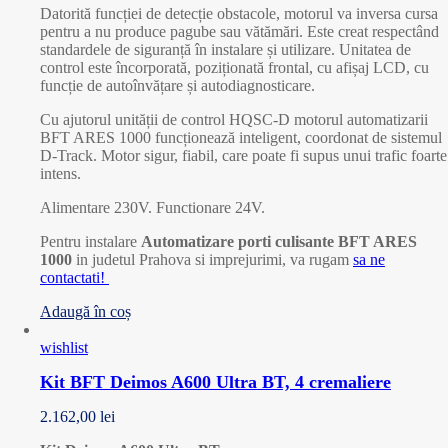
Datorită funcției de detecție obstacole, motorul va inversa cursa
pentru a nu produce pagube sau vătămări. Este creat respectând
standardele de siguranță în instalare și utilizare. Unitatea de
control este încorporată, poziționată frontal, cu afișaj LCD, cu
funcție de autoînvățare și autodiagnosticare.
Cu ajutorul unității de control HQSC-D motorul automatizarii
BFT ARES 1000 funcționează inteligent, coordonat de sistemul
D-Track. Motor sigur, fiabil, care poate fi supus unui trafic foarte
intens.
Alimentare 230V. Functionare 24V.
Pentru instalare
Automatizare porti culisante BFT ARES
1000
in judetul Prahova si imprejurimi, va rugam
sa ne
contactati!
Adaugă în coș
wishlist
Kit BFT Deimos A600 Ultra BT, 4 cremaliere
2.162,00
lei