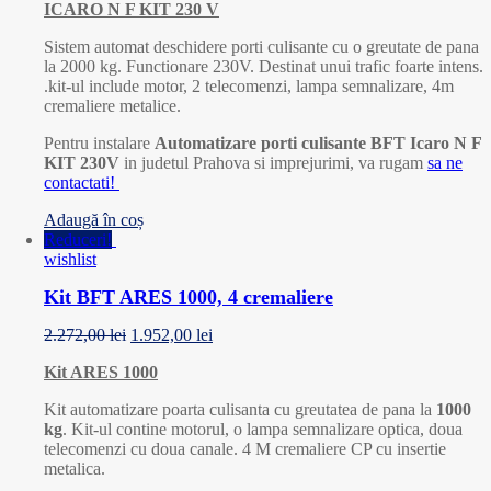
ICARO N F KIT 230 V
Sistem automat deschidere porti culisante cu o greutate de pana
la 2000 kg. Functionare 230V. Destinat unui trafic foarte intens.
.kit-ul include motor, 2 telecomenzi, lampa semnalizare, 4m
cremaliere metalice.
Pentru instalare
Automatizare porti culisante BFT Icaro N F
KIT 230V
in judetul Prahova si imprejurimi, va rugam
sa ne
contactati!
Adaugă în coș
Reduceri!
wishlist
Kit BFT ARES 1000, 4 cremaliere
2.272,00
lei
1.952,00
lei
Kit ARES 1000
Kit automatizare poarta culisanta cu greutatea de pana la
1000
kg
. Kit-ul contine motorul, o lampa semnalizare optica, doua
telecomenzi cu doua canale. 4 M cremaliere CP cu insertie
metalica.