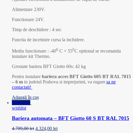
Alimentare 230V.
Functionare 24V.
Timp de deschidere : 4 sec
Functia de incetinire cursa la inchidere.
0
0
Mediu functionare : -40
C + 55
C optional se recomanda
instalare kit Thermo.
Greutate bariera BFT Giotto 60s: 42 kg
Pentru instalare
bariera acces BFT Giotto 60S BT RAL 7015
– 6 m
in judetul Prahova si imprejurimi, va rugam
sa ne
contactati!
Adaugă în coș
Reduceri!
wishlist
Bariera automata – BFT Giotto 60 S BT RAL 7015
4.709,00
lei
4.324,00
lei