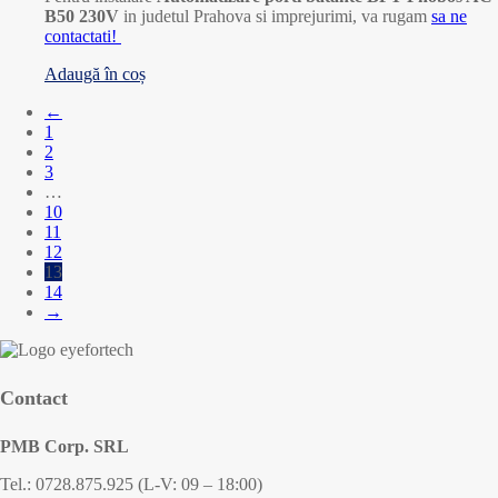
B50 230V
in judetul Prahova si imprejurimi, va rugam
sa ne
contactati!
Adaugă în coș
←
1
2
3
…
10
11
12
13
14
→
Contact
PMB Corp. SRL
Tel.: 0728.875.925 (L-V: 09 – 18:00)