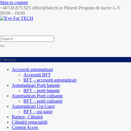
Skip to content
+40728.875.925
office@i4tech.ro
Ploiesti
Program de lucru: L-V
09:00 - 18:00
Alegerea cea mai potrivita
My Favourite
Wishlist
Login / Signup
My account
Category
Accesorii automatizari
Accesorii BFT
BFT – accesorii automatizari
Automatizari Porti batante
BFT – porti batante
Automatizari Porti culisante
BFT – porti culisante
Automatizari Usi Garaj
BFT – usi garaj
Bariere, Cilindrii
Cilindrii retractabili
Control Acces