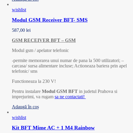
wishlist
Modul GSM Receiver BFT- SMS
587,00
lei
GSM RECEIVER BFT – GSM
Modul gsm / apelator telefonic
-permite memorarea unui numar de pana la 500 utilizatori; –
carcasa/ sursa alimentare incluse; Actioneaza bariera prin apel
telefonic/ sms
Functioneaza la 230 V!
Pentru instalare
Modul GSM BFT
in judetul Prahova si
imprejurimi, va rugam
sa ne contactati!
Adaugă în coș
wishlist
Kit BFT Mime AC + 1 M4 Rainbow