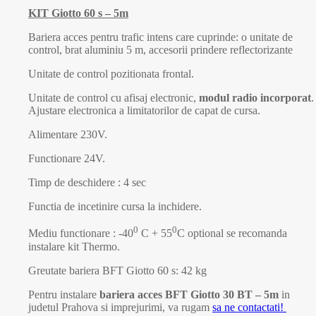
KIT Giotto 60 s – 5m
Bariera acces pentru trafic intens care cuprinde: o unitate de
control, brat aluminiu 5 m, accesorii prindere reflectorizante
Unitate de control pozitionata frontal.
Unitate de control cu afisaj electronic,
modul radio incorporat
.
Ajustare electronica a limitatorilor de capat de cursa.
Alimentare 230V.
Functionare 24V.
Timp de deschidere : 4 sec
Functia de incetinire cursa la inchidere.
0
0
Mediu functionare : -40
C + 55
C optional se recomanda
instalare kit Thermo.
Greutate bariera BFT Giotto 60 s: 42 kg
Pentru instalare
bariera acces BFT Giotto 30 BT – 5m
in
judetul Prahova si imprejurimi, va rugam
sa ne contactati!