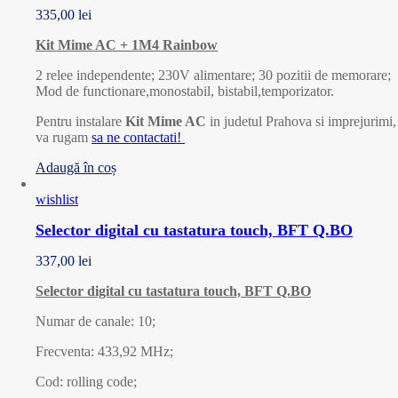
335,00
lei
Kit Mime AC + 1M4 Rainbow
2 relee independente; 230V alimentare; 30 pozitii de memorare;
Mod de functionare,monostabil, bistabil,temporizator.
Pentru instalare
Kit Mime AC
in judetul Prahova si imprejurimi,
va rugam
sa ne contactati!
Adaugă în coș
wishlist
Selector digital cu tastatura touch, BFT Q.BO
337,00
lei
Selector digital cu tastatura touch, BFT Q.BO
Numar de canale: 10;
Frecventa: 433,92 MHz;
Cod: rolling code;