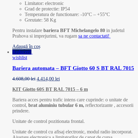
Limitator: electronic
Grad de protectie: IP54
Temperatura de functionare: -10°C – +55°C
Greutate: 58 Kg
Pentru instalare
bariera BFT Michelangelo 80
in judetul
Prahova si imprejurimi, va rugam
sa ne contactati!
Adaugă în coș
Reduceri!
wishlist
Bariera automata – BFT Giotto 60 S BT RAL 7015
4.608,00
lei
4.414,00
lei
KIT Giotto 60S BT RAL 7015 – 6 m
Bariera acces pentru trafic intens care cuprinde: o unitate de
control,
brat aluminiu tubular 6 m,
reflectorizante , accesorii
prindere.
Unitate de control pozitionata frontal.
Unitate de control cu afisaj electronic, modul radio incorporat.
Ajustare electronica a limitatorilor de capat de cursa.