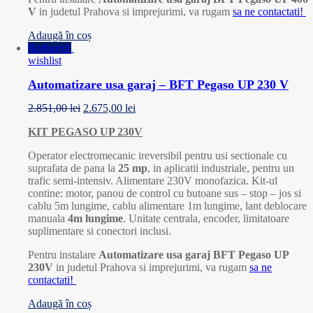
V
in judetul Prahova si imprejurimi, va rugam
sa ne contactati!
Adaugă în coș
Reduceri!
wishlist
Automatizare usa garaj – BFT Pegaso UP 230 V
2.851,00
lei
2.675,00
lei
KIT PEGASO UP 230V
Operator electromecanic ireversibil pentru usi sectionale cu
suprafata de pana la
25 mp
, in aplicatii industriale, pentru un
trafic semi-intensiv. Alimentare 230V monofazica. Kit-ul
contine: motor, panou de control cu butoane sus – stop – jos si
cablu 5m lungime, cablu alimentare 1m lungime, lant deblocare
manuala
4m lungime
. Unitate centrala, encoder, limitatoare
suplimentare si conectori inclusi.
Pentru instalare
Automatizare usa garaj BFT Pegaso UP
230V
in judetul Prahova si imprejurimi, va rugam
sa ne
contactati!
Adaugă în coș