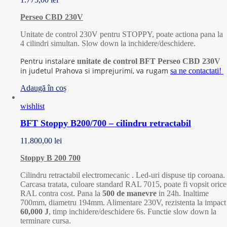
Perseo CBD 230V
Unitate de control 230V pentru STOPPY, poate actiona pana la
4 cilindri simultan. Slow down la inchidere/deschidere.
Pentru instalare
unitate de control BFT Perseo CBD 230V
in judetul Prahova si imprejurimi, va rugam
sa ne contactati!
Adaugă în coș
wishlist
BFT Stoppy B200/700 – cilindru retractabil
11.800,00
lei
Stoppy B 200 700
Cilindru retractabil electromecanic . Led-uri dispuse tip coroana.
Carcasa tratata, culoare standard RAL 7015, poate fi vopsit orice
RAL contra cost. Pana la
500 de manevre
in 24h. Inaltime
700mm, diametru 194mm. Alimentare 230V, rezistenta la impact
60,000 J
, timp inchidere/deschidere 6s. Functie slow down la
terminare cursa.