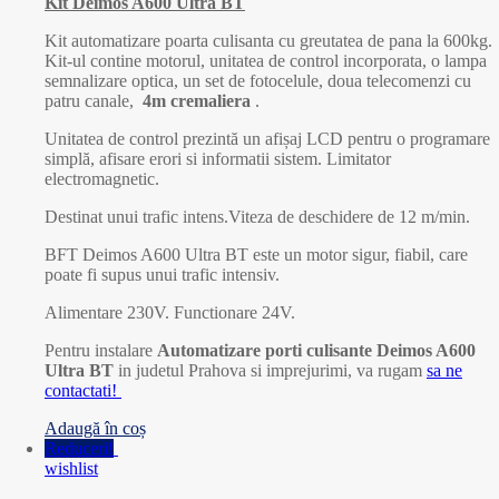
Kit Deimos A600 Ultra BT
Kit automatizare poarta culisanta cu greutatea de pana la 600kg.
Kit-ul contine motorul, unitatea de control incorporata, o lampa
semnalizare optica, un set de fotocelule, doua telecomenzi cu
patru canale,
4m cremaliera
.
Unitatea de control prezintă un afișaj LCD pentru o programare
simplă, afisare erori si informatii sistem. Limitator
electromagnetic.
Destinat unui trafic intens.Viteza de deschidere de 12 m/min.
BFT Deimos A600 Ultra BT este un motor sigur, fiabil, care
poate fi supus unui trafic intensiv.
Alimentare 230V. Functionare 24V.
Pentru instalare
Automatizare porti culisante Deimos A600
Ultra BT
in judetul Prahova si imprejurimi, va rugam
sa ne
contactati!
Adaugă în coș
Reduceri!
wishlist