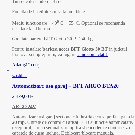
Timp de deschidere : 3 sec
Functia de incetinire cursa la inchidere.
0
0
Mediu functionare : -40
C + 55
C. Optional se recomanda
instalare kit Thermo.
Greutate bariera BFT Giotto 30 BT: 40 kg
Pentru instalare
bariera acces BFT Giotto 30 BT
in judetul
Prahova si imprejurimi, va rugam
sa ne contactati!
Adaugă în coș
wishlist
Automatizare usa garaj – BFT ARGO BTA20
2.479,00
lei
ARGO 24V
Automatizare usi garaj sectionale industriale cu suprafata pana la
20 mp
. Unitate de control cu afisaj LCD si functie autoinvatare,
receptorul, lampa semnalizare optica si encoder ce controleaza
capetele de cursa incluse. Deblocare/blocare manuala.