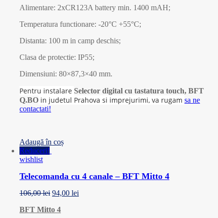
Alimentare: 2xCR123A battery min. 1400 mAH;
Temperatura functionare: -20°C +55°C;
Distanta: 100 m in camp deschis;
Clasa de protectie: IP55;
Dimensiuni: 80×87,3×40 mm.
Pentru instalare
Selector digital cu tastatura touch, BFT
in judetul Prahova si imprejurimi, va rugam
Q.BO
sa ne
contactati!
Adaugă în coș
Reduceri!
wishlist
Telecomanda cu 4 canale – BFT Mitto 4
106,00
lei
94,00
lei
BFT Mitto 4