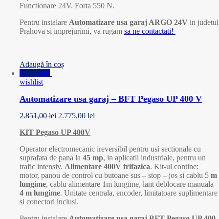
Functionare 24V. Forta 550 N.
Pentru instalare
Automatizare usa garaj ARGO 24V
in judetul
Prahova si imprejurimi, va rugam
sa ne contactati!
Adaugă în coș
Reduceri!
wishlist
Automatizare usa garaj – BFT Pegaso UP 400 V
2.851,00
lei
2.775,00
lei
KIT Pegaso UP 400V
Operator electromecanic ireversibil pentru usi sectionale cu
suprafata de pana la
45 mp
, in aplicatii industriale, pentru un
trafic intensiv.
Alimentare 400V trifazica
. Kit-ul contine:
motor, panou de control cu butoane sus – stop – jos si cablu 5
m
lungime
, cablu alimentare 1m lungime, lant deblocare manuala
4 m
lungime
. Unitate centrala, encoder, limitatoare suplimentare
si conectori inclusi.
Pentru instalare
Automatizare usa garaj BFT Pegaso UP 400