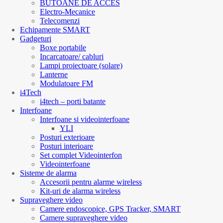
BUTOANE DE ACCES
Electro-Mecanice
Telecomenzi
Echipamente SMART
Gadgeturi
Boxe portabile
Incarcatoare/ cabluri
Lampi proiectoare (solare)
Lanterne
Modulatoare FM
i4Tech
i4tech – porti batante
Interfoane
Interfoane si videointerfoane
YLI
Posturi exterioare
Posturi interioare
Set complet Videointerfon
Videointerfoane
Sisteme de alarma
Accesorii pentru alarme wireless
Kit-uri de alarma wireless
Supraveghere video
Camere endoscopice, GPS Tracker, SMART
Camere supraveghere video