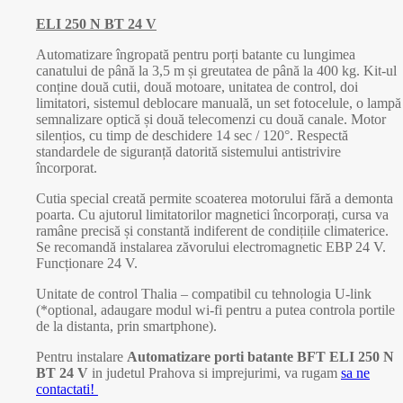
ELI 250 N BT 24 V
Automatizare îngropată pentru porți batante cu lungimea
canatului de până la 3,5 m și greutatea de până la 400 kg. Kit-ul
conține două cutii, două motoare, unitatea de control, doi
limitatori, sistemul deblocare manuală, un set fotocelule, o lampă
semnalizare optică și două telecomenzi cu două canale. Motor
silențios, cu timp de deschidere 14 sec / 120°. Respectă
standardele de siguranță datorită sistemului antistrivire
încorporat.
Cutia special creată permite scoaterea motorului fără a demonta
poarta. Cu ajutorul limitatorilor magnetici încorporați, cursa va
ramâne precisă și constantă indiferent de condițiile climaterice.
Se recomandă instalarea zăvorului electromagnetic EBP 24 V.
Funcționare 24 V.
Unitate de control Thalia – compatibil cu tehnologia U-link
(*optional, adaugare modul wi-fi pentru a putea controla portile
de la distanta, prin smartphone).
Pentru instalare
Automatizare porti batante BFT
ELI 250 N
BT 24 V
in judetul Prahova si imprejurimi, va rugam
sa ne
contactati!