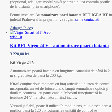
(*optional, adaugare modul wi-fi pentru a putea controla portile
de la distanta, prin smartphone).
Pentru instalare
Automatizare porti batante BFT IGEA BT
in
judetul Prahova si imprejurimi, va rugam
sa ne contactati!
Adaugă în coș
wishlist
Kit BFT Virgo 24 V – automatizare poarta batanta
3.220,00
lei
Kit Virgo 24 V
Automatizare poartă batantă cu lungimea canatului de până la 2
m și greutatea de până la 200 kg.
Kit-ul conține două motoare cu braț articulat, unitatea de control
încorporată, un set de fotocelule, o lampă semnalizare optică și
două telecomenzi cu patru canale. Motorul funcționează la
tensiune 24 V, transformatorul fiind inclus.
Versatil și fiabil, poate fi utilizat în mod intens, cu o deschidere a
porților până la 120°. Programarea unității de control se