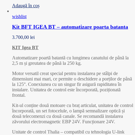
Adaugă în coș
wishlist
Kit BFT IGEA BT – automatizare poarta batanta
3.700,00
lei
KIT Igea BT
Automatizare poartă batantă cu lungimea canatului de până la
2,5 m și greutatea de până la 250 kg.
Motor versatil creat special pentru instalarea pe stâlpi de
dimensiuni mai mari, ce permite o deschidere a porților de până
la 125°. Conexiunea cu un singur fir asigură rapiditatea în
instalare. Unitatea de control este încorporată, poziționată
frontal.
Kit-ul conține două motoare cu braț articulat, unitatea de control
încorporată, un set fotocelule, o lampă semnalizare optică și
două telecomenzi cu două canale. Se recomandă instalarea
zăvorului electromagnetic EBP 24V. Funcționare 24V.
Unitate de control Thalia – compatibil cu tehnologia U-link