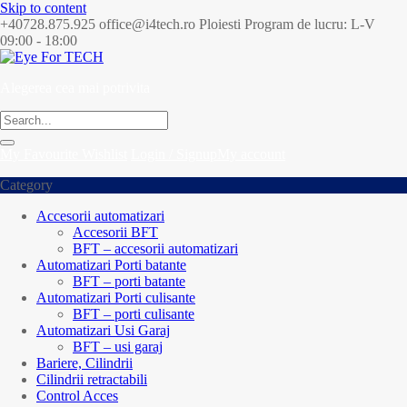
Skip to content
+40728.875.925
office@i4tech.ro
Ploiesti
Program de lucru: L-V
09:00 - 18:00
Alegerea cea mai potrivita
My Favourite
Wishlist
Login / Signup
My account
Category
Accesorii automatizari
Accesorii BFT
BFT – accesorii automatizari
Automatizari Porti batante
BFT – porti batante
Automatizari Porti culisante
BFT – porti culisante
Automatizari Usi Garaj
BFT – usi garaj
Bariere, Cilindrii
Cilindrii retractabili
Control Acces