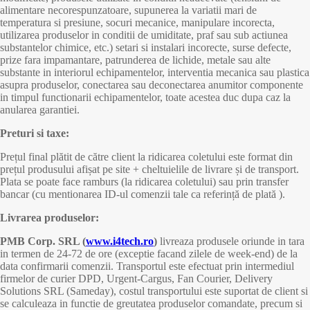
alimentare necorespunzatoare, supunerea la variatii mari de
temperatura si presiune, socuri mecanice, manipulare incorecta,
utilizarea produselor in conditii de umiditate, praf sau sub actiunea
substantelor chimice, etc.) setari si instalari incorecte, surse defecte,
prize fara impamantare, patrunderea de lichide, metale sau alte
substante in interiorul echipamentelor, interventia mecanica sau plastica
asupra produselor, conectarea sau deconectarea anumitor componente
in timpul functionarii echipamentelor, toate acestea duc dupa caz la
anularea garantiei.
Preturi si taxe:
Prețul final plătit de către client la ridicarea coletului este format din
prețul produsului afișat pe site + cheltuielile de livrare și de transport.
Plata se poate face ramburs (la ridicarea coletului) sau prin transfer
bancar (cu mentionarea ID-ul comenzii tale ca referință de plată ).
Livrarea produselor:
PMB Corp. SRL (
www.i4tech.ro
)
livreaza produsele oriunde in tara
in termen de 24-72 de ore (exceptie facand zilele de week-end) de la
data confirmarii comenzii. Transportul este efectuat prin intermediul
firmelor de curier DPD, Urgent-Cargus, Fan Courier, Delivery
Solutions SRL (Sameday), costul transportului este suportat de client si
se calculeaza in functie de greutatea produselor comandate, precum si