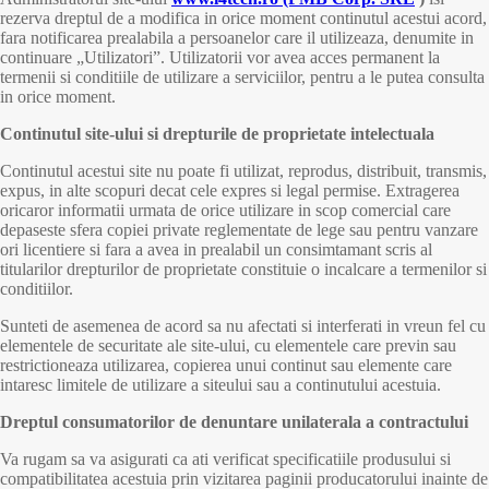
rezerva dreptul de a modifica in orice moment continutul acestui acord,
fara notificarea prealabila a persoanelor care il utilizeaza, denumite in
continuare „Utilizatori”. Utilizatorii vor avea acces permanent la
termenii si conditiile de utilizare a serviciilor, pentru a le putea consulta
in orice moment.
Continutul site-ului si drepturile de proprietate intelectuala
Continutul acestui site nu poate fi utilizat, reprodus, distribuit, transmis,
expus, in alte scopuri decat cele expres si legal permise. Extragerea
oricaror informatii urmata de orice utilizare in scop comercial care
depaseste sfera copiei private reglementate de lege sau pentru vanzare
ori licentiere si fara a avea in prealabil un consimtamant scris al
titularilor drepturilor de proprietate constituie o incalcare a termenilor si
conditiilor.
Sunteti de asemenea de acord sa nu afectati si interferati in vreun fel cu
elementele de securitate ale site-ului, cu elementele care previn sau
restrictioneaza utilizarea, copierea unui continut sau elemente care
intaresc limitele de utilizare a siteului sau a continutului acestuia.
Dreptul consumatorilor de denuntare unilaterala a contractului
Va rugam sa va asigurati ca ati verificat specificatiile produsului si
compatibilitatea acestuia prin vizitarea paginii producatorului inainte de