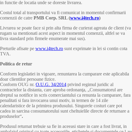
in functie de locatia unde se doreste livrarea.
Costul total al transportului va fi comunicat in momentul confirmarii
comenzii de catre
PMB Corp. SRL (
www.i4tech.ro
)
Livrarea se poate face si prin alta firma de curierat agreata de client (va
rugam sa mentionati acest aspect in momentul comenzii, altfel se va
livra standard prin firmele enumerate mai sus).
Preturile afisate pe
www.i4tech.ro
sunt exprimate in lei si contin cota
TVA.
Politica de retur
Conform legislatiei in vigoare, renuntarea la cumparare este aplicabila
doar clientilor persoane fizice.
Conform OUG nr.
O.U.G. 34/2014
privind regimul juridic al
contractelor la distanta, care aproba ordonanţa, „Consumatorul are
dreptul sa notifice in scris comerciantului ca renunta la cumparare, fara
penalitati si fara invocarea unui motiv, in termen de 14 zile
calendaristice de la primirea produsului. Singurele costuri care pot
cadea in sarcina consumatorului sunt cheltuielile directe de returnare a
produselor“
.
Produsul returnat trebuie sa fie in aceeasi stare in care a fost livrat, in
ambalajul original cu toate accesoriile, etichetele si documentele ce l-au