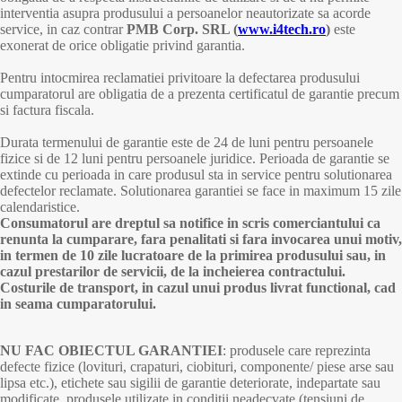
interventia asupra produsului a persoanelor neautorizate sa acorde
service, in caz contrar
PMB Corp. SRL (
www.i4tech.ro
)
este
exonerat de orice obligatie privind garantia.
Pentru intocmirea reclamatiei privitoare la defectarea produsului
cumparatorul are obligatia de a prezenta certificatul de garantie precum
si factura fiscala.
Durata termenului de garantie este de 24 de luni pentru persoanele
fizice si de 12 luni pentru persoanele juridice. Perioada de garantie se
extinde cu perioada in care produsul sta in service pentru solutionarea
defectelor reclamate. Solutionarea garantiei se face in maximum 15 zile
calendaristice.
Consumatorul are dreptul sa notifice in scris comerciantului ca
renunta la cumparare, fara penalitati si fara invocarea unui motiv,
in termen de 10 zile lucratoare de la primirea produsului sau, in
cazul prestarilor de servicii, de la incheierea contractului.
Costurile de transport, in cazul unui produs livrat functional, cad
in seama cumparatorului.
NU FAC OBIECTUL GARANTIEI
: produsele care reprezinta
defecte fizice (lovituri, crapaturi, ciobituri, componente/ piese arse sau
lipsa etc.), etichete sau sigilii de garantie deteriorate, indepartate sau
modificate, produsele utilizate in conditii neadecvate (tensiuni de