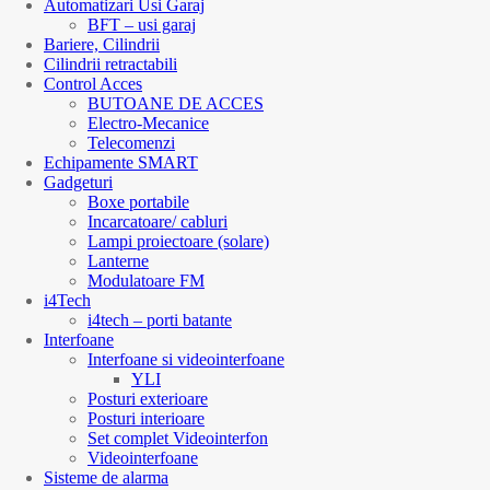
Automatizari Usi Garaj
BFT – usi garaj
Bariere, Cilindrii
Cilindrii retractabili
Control Acces
BUTOANE DE ACCES
Electro-Mecanice
Telecomenzi
Echipamente SMART
Gadgeturi
Boxe portabile
Incarcatoare/ cabluri
Lampi proiectoare (solare)
Lanterne
Modulatoare FM
i4Tech
i4tech – porti batante
Interfoane
Interfoane si videointerfoane
YLI
Posturi exterioare
Posturi interioare
Set complet Videointerfon
Videointerfoane
Sisteme de alarma