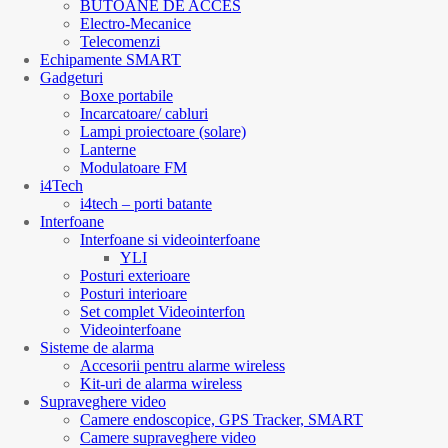
BUTOANE DE ACCES
Electro-Mecanice
Telecomenzi
Echipamente SMART
Gadgeturi
Boxe portabile
Incarcatoare/ cabluri
Lampi proiectoare (solare)
Lanterne
Modulatoare FM
i4Tech
i4tech – porti batante
Interfoane
Interfoane si videointerfoane
YLI
Posturi exterioare
Posturi interioare
Set complet Videointerfon
Videointerfoane
Sisteme de alarma
Accesorii pentru alarme wireless
Kit-uri de alarma wireless
Supraveghere video
Camere endoscopice, GPS Tracker, SMART
Camere supraveghere video