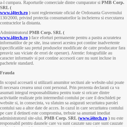
a-l cumpara. Raporturile comerciale dintre cumparator si
PMB Corp.
SRL (
www.i4tech.ro
)
sunt reglementate oficial de Ordonanta Guvernului
130/2000, privind protectia consumatorilor la incheierea si executarea
contractelor la distanta.
Administratorul
PMB Corp. SRL (
www.i4tech.ro
)
face eforturi permanente pentru a pastra acuratetea
informatiilor de pe site, insa uneori acestea pot contine inadvertente
(specificatiile sau pretul produselor modificate de catre producator fara
preaviz sau viciate de erori de operare). Atentie: fotografiiile au
caracter informativ si pot contine accesorii care nu sunt incluse in
pachetele standard.
Frauda
In scopul accesarii si utilizarii anumitor sectiuni ale website-ului poate
fi necesara crearea unui cont personal. Prin prezenta declarati ca va
asumati integral responsabilitatea pentru toate si oricare dintre
activitatile realizate prin intermediul contului pe care il deschideti pe
website si, in consecinta, va sfatuim sa asigurati securitatea parolei
contului sau a altor date de acces. In cazul in care securitatea contului
pe care il detineti este compromisa, trebuie sa anuntati imediat
administratorul site-ului.
PMB Corp. SRL (
www.i4tech.ro
)
nu este
responsabil pentru daunele care va sunt cauzate sau care sunt cauzate