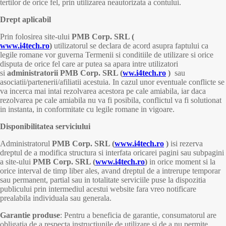
tertilor de orice fel, prin utilizarea neautorizata a contului.
Drept aplicabil
Prin folosirea site-ului
PMB Corp. SRL (
www.i4tech.ro
)
utilizatorul se declara de acord asupra faptului ca
legile romane vor guverna Termenii si conditiile de utilizare si orice
disputa de orice fel care ar putea sa apara intre utilizatori
si
administratorii PMB Corp. SRL (
ww.i4tech.ro
)
sau
asociatii/partenerii/afiliatii acestuia. In cazul unor eventuale conflicte se
va incerca mai intai rezolvarea acestora pe cale amiabila, iar daca
rezolvarea pe cale amiabila nu va fi posibila, conflictul va fi solutionat
in instanta, in conformitate cu legile romane in vigoare.
Disponibilitatea serviciului
Administratorul
PMB Corp. SRL (
www.i4tech.ro
)
isi rezerva
dreptul de a modifica structura si interfata oricarei pagini sau subpagini
a site-ului
PMB Corp. SRL (
www.i4tech.ro
)
in orice moment si la
orice interval de timp liber ales, avand dreptul de a intrerupe temporar
sau permanent, partial sau in totalitate serviciile puse la dispozitia
publicului prin intermediul acestui website fara vreo notificare
prealabila individuala sau generala.
Garantie produse
: Pentru a beneficia de garantie, consumatorul are
obligatia de a respecta instructiunile de utilizare si de a nu permite