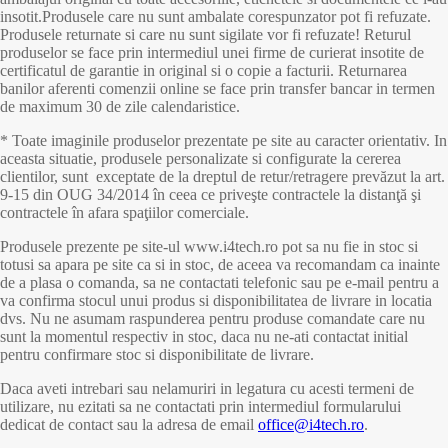
insotit.Produsele care nu sunt ambalate corespunzator pot fi refuzate.
Produsele returnate si care nu sunt sigilate vor fi refuzate! Returul
produselor se face prin intermediul unei firme de curierat insotite de
certificatul de garantie in original si o copie a facturii. Returnarea
banilor aferenti comenzii online se face prin transfer bancar in termen
de maximum 30 de zile calendaristice.
* Toate imaginile produselor prezentate pe site au caracter orientativ. In
aceasta situatie, produsele personalizate si configurate la cererea
clientilor, sunt exceptate de la dreptul de retur/retragere prevăzut la art.
9-15 din OUG 34/2014 în ceea ce priveşte contractele la distanţă şi
contractele în afara spaţiilor comerciale.
Produsele prezente pe site-ul www.i4tech.ro pot sa nu fie in stoc si
totusi sa apara pe site ca si in stoc, de aceea va recomandam ca inainte
de a plasa o comanda, sa ne contactati telefonic sau pe e-mail pentru a
va confirma stocul unui produs si disponibilitatea de livrare in locatia
dvs. Nu ne asumam raspunderea pentru produse comandate care nu
sunt la momentul respectiv in stoc, daca nu ne-ati contactat initial
pentru confirmare stoc si disponibilitate de livrare.
Daca aveti intrebari sau nelamuriri in legatura cu acesti termeni de
utilizare, nu ezitati sa ne contactati prin intermediul formularului
dedicat de contact sau la adresa de email
office@i4tech.ro
.