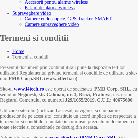
Accesorii pentru alarme wireless
Kit-uri de alarma wireless
Supraveghere video
Camere endoscopice, GPS Tracker, SMART
Camere supraveghere video
Termeni si conditii
Home
Termeni si conditii
Prezentul document prin continutul sau pune la dispozitia tertilor
utilizatori Regulamentul privind termenii si conditiile de utilizare a site-
ului
PMB Corp.SRL (www.i4tech.ro)
Site-ul
www.i4tech.ro
este operat de societatea
PMB Corp. SRL
, cu
sediul in
Negoiesti, str. Caliman, nr. 3, Brazi, Prahova
, inscrisa in
Registrul Comertului cu numarul
J29/1055/2019, C.U.I.: 40675686.
Utilizarea site-ului (incluzand accesul, navigarea si cumpararea
produselor de pe acest site) constituie un acord implicit de respectare a
termenilor si conditiilor enuntate in cuprinsul prezentului document cu
toate efectele si consecintele ce decurg din aceasta.
Administratorul site-ului
www.i4tech.ro (PMB Corp. SRL
)
isi