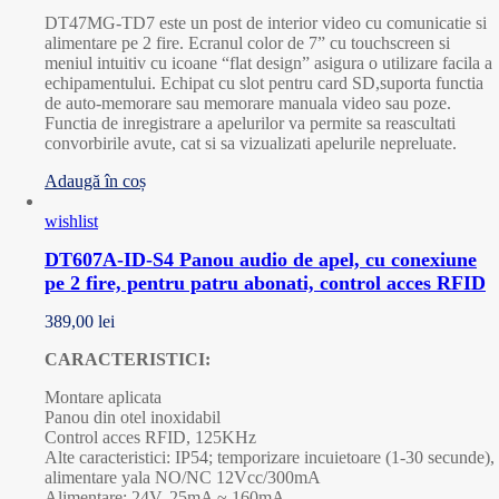
DT47MG-TD7 este un post de interior video cu comunicatie si
alimentare pe 2 fire. Ecranul color de 7” cu touchscreen si
meniul intuitiv cu icoane “flat design” asigura o utilizare facila a
echipamentului. Echipat cu slot pentru card SD,suporta functia
de auto-memorare sau memorare manuala video sau poze.
Functia de inregistrare a apelurilor va permite sa reascultati
convorbirile avute, cat si sa vizualizati apelurile nepreluate.
Adaugă în coș
wishlist
DT607A-ID-S4 Panou audio de apel, cu conexiune
pe 2 fire, pentru patru abonati, control acces RFID
389,00
lei
CARACTERISTICI:
Montare aplicata
Panou din otel inoxidabil
Control acces RFID, 125KHz
Alte caracteristici: IP54; temporizare incuietoare (1-30 secunde),
alimentare yala NO/NC 12Vcc/300mA
Alimentare: 24V, 25mA ~ 160mA