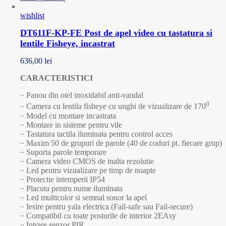
wishlist
DT611F-KP-FE Post de apel video cu tastatura si
lentile Fisheye, incastrat
636,00
lei
CARACTERISTICI
∙∙ Panou din otel inoxidabil anti-vandal
0
∙∙ Camera cu lentila fisheye cu unghi de vizualizare de 170
∙∙ Model cu montare incastrata
∙∙ Montare in sisteme pentru vile
∙∙ Tastatura tactila iluminata pentru control acces
∙∙ Maxim 50 de grupuri de parole (40 de coduri pt. fiecare grup)
∙∙ Suporta parole temporare
∙∙ Camera video CMOS de inalta rezolutie
∙∙ Led pentru vizualizare pe timp de noapte
∙∙ Protectie intemperii IP54
∙∙ Placuta pentru nume iluminata
∙∙ Led multicolor si semnal sonor la apel
∙∙ Iesire pentru yala electrica (Fail-safe sau Fail-secure)
∙∙ Compatibil cu toate posturile de interior 2EAsy
∙∙ Intrare senzor PIR