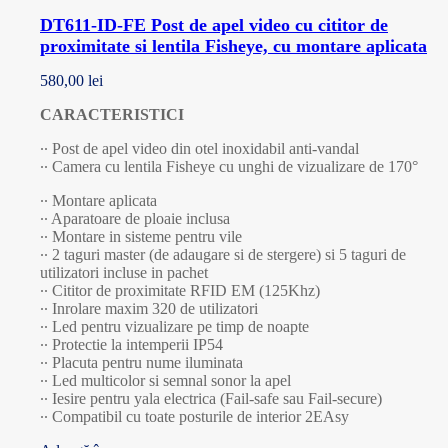
DT611-ID-FE Post de apel video cu cititor de
proximitate si lentila Fisheye, cu montare aplicata
580,00
lei
CARACTERISTICI
∙∙ Post de apel video din otel inoxidabil anti-vandal
∙∙ Camera cu lentila Fisheye cu unghi de vizualizare de 170°
∙∙ Montare aplicata
∙∙ Aparatoare de ploaie inclusa
∙∙ Montare in sisteme pentru vile
∙∙ 2 taguri master (de adaugare si de stergere) si 5 taguri de
utilizatori incluse in pachet
∙∙ Cititor de proximitate RFID EM (125Khz)
∙∙ Inrolare maxim 320 de utilizatori
∙∙ Led pentru vizualizare pe timp de noapte
∙∙ Protectie la intemperii IP54
∙∙ Placuta pentru nume iluminata
∙∙ Led multicolor si semnal sonor la apel
∙∙ Iesire pentru yala electrica (Fail-safe sau Fail-secure)
∙∙ Compatibil cu toate posturile de interior 2EAsy