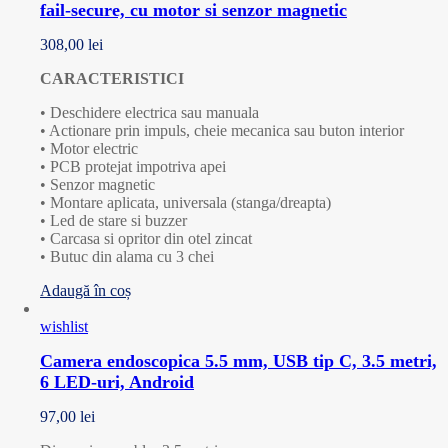
fail-secure, cu motor si senzor magnetic
308,00
lei
CARACTERISTICI
• Deschidere electrica sau manuala
• Actionare prin impuls, cheie mecanica sau buton interior
• Motor electric
• PCB protejat impotriva apei
• Senzor magnetic
• Montare aplicata, universala (stanga/dreapta)
• Led de stare si buzzer
• Carcasa si opritor din otel zincat
• Butuc din alama cu 3 chei
Adaugă în coș
wishlist
Camera endoscopica 5.5 mm, USB tip C, 3.5 metri,
6 LED-uri, Android
97,00
lei