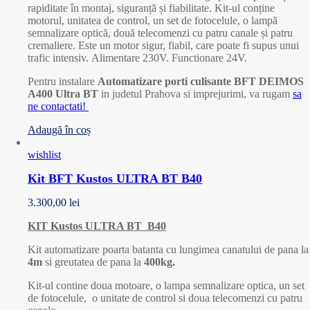
rapiditate în montaj, siguranță și fiabilitate. Kit-ul conține
motorul, unitatea de control, un set de fotocelule, o lampă
semnalizare optică, două telecomenzi cu patru canale și patru
cremaliere. Este un motor sigur, fiabil, care poate fi supus unui
trafic intensiv. Alimentare 230V. Functionare 24V.
Pentru instalare
Automatizare porti culisante BFT
DEIMOS
A400 Ultra BT
in judetul Prahova si imprejurimi, va rugam
sa
ne contactati!
Adaugă în coș
wishlist
Kit BFT Kustos ULTRA BT B40
3.300,00
lei
KIT Kustos ULTRA BT B40
Kit automatizare poarta batanta cu lungimea canatului de pana la
4m
si greutatea de pana la
400kg.
Kit-ul contine doua motoare, o lampa semnalizare optica, un set
de fotocelule, o unitate de control si doua telecomenzi cu patru