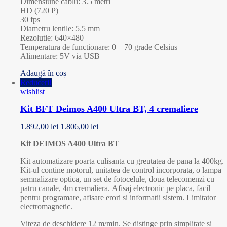
Dimensiune cablu: 3.5 metri
HD (720 P)
30 fps
Diametru lentile: 5.5 mm
Rezolutie: 640×480
Temperatura de functionare: 0 – 70 grade Celsius
Alimentare: 5V via USB
Adaugă în coș
Reduceri!
wishlist
Kit BFT Deimos A400 Ultra BT, 4 cremaliere
1.892,00
lei
1.806,00
lei
Kit DEIMOS A400 Ultra BT
Kit automatizare poarta culisanta cu greutatea de pana la 400kg.
Kit-ul contine motorul, unitatea de control incorporata, o lampa
semnalizare optica, un set de fotocelule, doua telecomenzi cu
patru canale, 4m cremaliera. Afisaj electronic pe placa, facil
pentru programare, afisare erori si informatii sistem. Limitator
electromagnetic.
Viteza de deschidere 12 m/min. Se distinge prin simplitate și