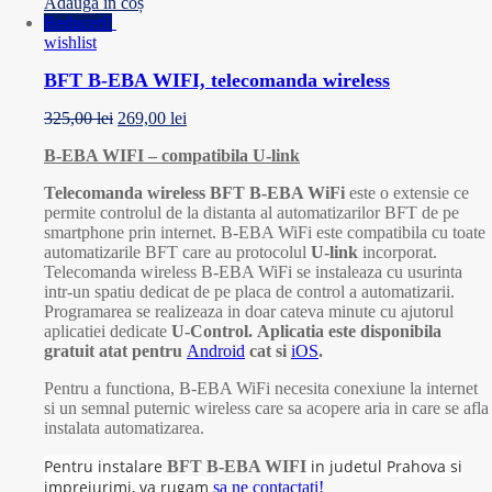
Adaugă în coș
Reduceri!
wishlist
BFT B-EBA WIFI, telecomanda wireless
325,00
lei
269,00
lei
B-EBA WIFI – compatibila U-link
Telecomanda wireless BFT B-EBA WiFi
este o extensie ce
permite controlul de la distanta al automatizarilor BFT de pe
smartphone prin internet. B-EBA WiFi este compatibila cu toate
automatizarile BFT care au protocolul
U-link
incorporat.
Telecomanda wireless B-EBA WiFi se instaleaza cu usurinta
intr-un spatiu dedicat de pe placa de control a automatizarii.
Programarea se realizeaza in doar cateva minute cu ajutorul
aplicatiei dedicate
U-Control.
Aplicatia este disponibila
gratuit atat pentru
Android
cat si
iOS
.
Pentru a functiona, B-EBA WiFi necesita conexiune la internet
si un semnal puternic wireless care sa acopere aria in care se afla
instalata automatizarea.
Pentru instalare
in judetul Prahova si
BFT B-EBA WIFI
imprejurimi, va rugam
sa ne contactati!