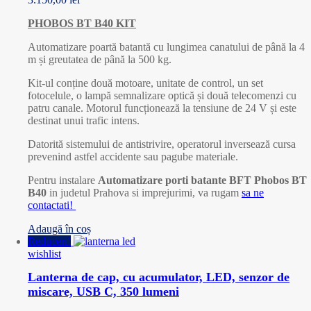
PHOBOS BT B40 KIT
Automatizare poartă batantă cu lungimea canatului de până la 4
m și greutatea de până la 500 kg.
Kit-ul conține două motoare, unitate de control, un set
fotocelule, o lampă semnalizare optică și două telecomenzi cu
patru canale. Motorul funcționează la tensiune de 24 V și este
destinat unui trafic intens.
Datorită sistemului de antistrivire, operatorul inversează cursa
prevenind astfel accidente sau pagube materiale.
Pentru instalare
Automatizare porti batante BFT Phobos BT
B40
in judetul Prahova si imprejurimi, va rugam
sa ne
contactati!
Adaugă în coș
Reduceri!
wishlist
Lanterna de cap, cu acumulator, LED, senzor de
miscare, USB C, 350 lumeni