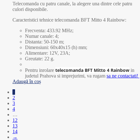
Telecomanda cu patru canale, la alegere una dintre cele patru
culori disponibile.
Caracteristici tehnice telecomanda BFT Mitto 4 Rainbow:
Frecventa: 433.92 MHz;
Numar canale: 4;
Distanta: 50-150 m;
Dimensiuni: 60x40x15 (h) mm;
Alimentare: 12V, 23A;
Greutate: 22 g.
telecomanda BFT Mitto 4 Rainbow
Pentru inrolare
in
judetul Prahova si imprejurimi, va rugam
sa ne contactati!
Adaugă în coș
1
2
3
4
…
12
13
14
→