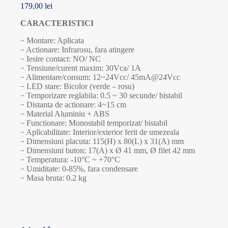
179,00
lei
CARACTERISTICI
∙∙ Montare: Aplicata
∙∙ Actionare: Infrarosu, fara atingere
∙∙ Iesire contact: NO/ NC
∙∙ Tensiune/curent maxim: 30Vca/ 1A
∙∙ Alimentare/consum: 12~24Vcc/ 45mA@24Vcc
∙∙ LED stare: Bicolor (verde – rosu)
∙∙ Temporizare reglabila: 0.5 ~ 30 secunde/ bistabil
∙∙ Distanta de actionare: 4~15 cm
∙∙ Material Aluminiu + ABS
∙∙ Functionare: Monostabil temporizat/ bistabil
∙∙ Aplicabilitate: Interior/exterior ferit de umezeala
∙∙ Dimensiuni placuta: 115(H) x 80(L) x 31(A) mm
∙∙ Dimensiuni buton: 17(A) x Ø 41 mm, Ø filet 42 mm
∙∙ Temperatura: -10°C ~ +70°C
∙∙ Umiditate: 0-85%, fara condensare
∙∙ Masa bruta: 0.2 kg