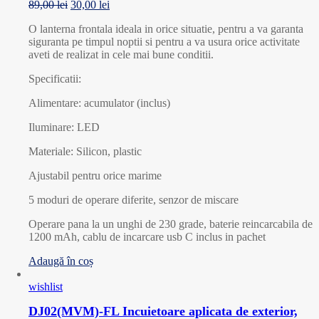
89,00
lei
30,00
lei
O lanterna frontala ideala in orice situatie, pentru a va garanta
siguranta pe timpul noptii si pentru a va usura orice activitate
aveti de realizat in cele mai bune conditii.
Specificatii:
Alimentare: acumulator (inclus)
Iluminare: LED
Materiale: Silicon, plastic
Ajustabil pentru orice marime
5 moduri de operare diferite, senzor de miscare
Operare pana la un unghi de 230 grade, baterie reincarcabila de
1200 mAh, cablu de incarcare usb C inclus in pachet
Adaugă în coș
wishlist
DJ02(MVM)-FL Incuietoare aplicata de exterior,