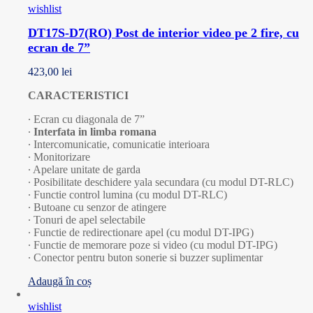
wishlist
DT17S-D7(RO) Post de interior video pe 2 fire, cu
ecran de 7”
423,00
lei
CARACTERISTICI
∙ Ecran cu diagonala de 7”
∙
Interfata in limba romana
∙ Intercomunicatie, comunicatie interioara
∙ Monitorizare
∙ Apelare unitate de garda
∙ Posibilitate deschidere yala secundara (cu modul DT-RLC)
∙ Functie control lumina (cu modul DT-RLC)
∙ Butoane cu senzor de atingere
∙ Tonuri de apel selectabile
∙ Functie de redirectionare apel (cu modul DT-IPG)
∙ Functie de memorare poze si video (cu modul DT-IPG)
∙ Conector pentru buton sonerie si buzzer suplimentar
Adaugă în coș
wishlist