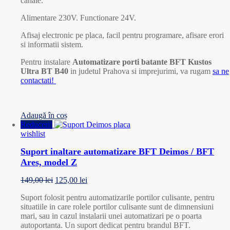
canale.
Alimentare 230V. Functionare 24V.
Afisaj electronic pe placa, facil pentru programare, afisare erori
si informatii sistem.
Pentru instalare
Automatizare porti batante BFT Kustos
Ultra BT B40
in judetul Prahova si imprejurimi, va rugam
sa ne
contactati!
Adaugă în coș
Reduceri!
wishlist
Suport inaltare automatizare BFT Deimos / BFT
Ares, model Z
149,00
lei
125,00
lei
Suport folosit pentru automatizarile portilor culisante, pentru
situatiile in care rolele portilor culisante sunt de dimnensiuni
mari, sau in cazul instalarii unei automatizari pe o poarta
autoportanta. Un suport dedicat pentru brandul BFT.