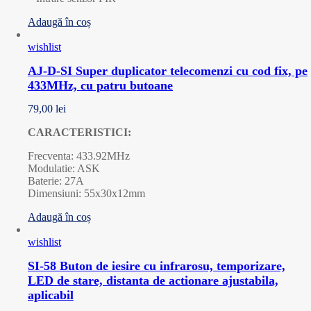
Adaugă în coș
wishlist
AJ-D-SI Super duplicator telecomenzi cu cod fix, pe
433MHz, cu patru butoane
79,00
lei
CARACTERISTICI:
Frecventa: 433.92MHz
Modulatie: ASK
Baterie: 27A
Dimensiuni: 55x30x12mm
Adaugă în coș
wishlist
SI-58 Buton de iesire cu infrarosu, temporizare,
LED de stare, distanta de actionare ajustabila,
aplicabil