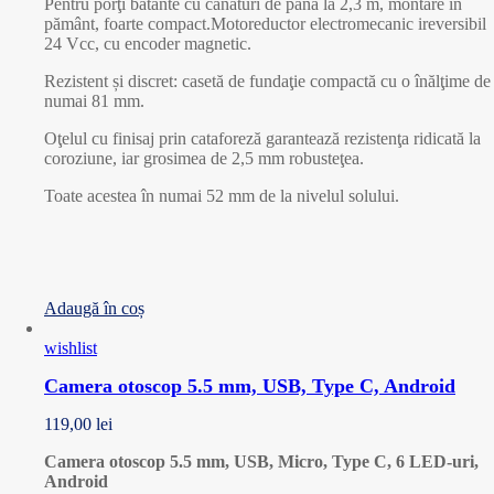
Pentru porţi batante cu canaturi de până la 2,3 m, montare în
pământ, foarte compact.Motoreductor electromecanic ireversibil
24 Vcc, cu encoder magnetic.
Rezistent și discret: casetă de fundaţie compactă cu o înălţime de
numai 81 mm.
Oţelul cu finisaj prin cataforeză garantează rezistenţa ridicată la
coroziune, iar grosimea de 2,5 mm robusteţea.
Toate acestea în numai 52 mm de la nivelul solului.
Adaugă în coș
wishlist
Camera otoscop 5.5 mm, USB, Type C, Android
119,00
lei
Camera otoscop 5.5 mm, USB, Micro, Type C, 6 LED-uri,
Android