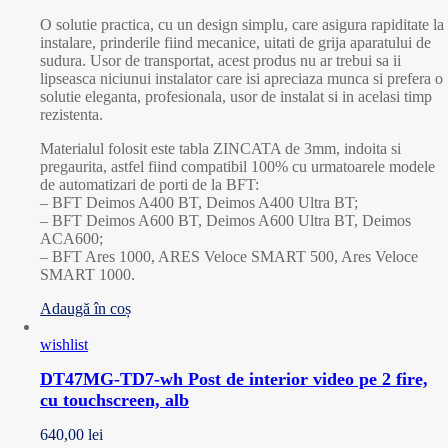
O solutie practica, cu un design simplu, care asigura rapiditate la
instalare, prinderile fiind mecanice, uitati de grija aparatului de
sudura. Usor de transportat, acest produs nu ar trebui sa ii
lipseasca niciunui instalator care isi apreciaza munca si prefera o
solutie eleganta, profesionala, usor de instalat si in acelasi timp
rezistenta.
Materialul folosit este tabla ZINCATA de 3mm, indoita si
pregaurita, astfel fiind compatibil 100% cu urmatoarele modele
de automatizari de porti de la BFT:
– BFT Deimos A400 BT, Deimos A400 Ultra BT;
– BFT Deimos A600 BT, Deimos A600 Ultra BT, Deimos
ACA600;
– BFT Ares 1000, ARES Veloce SMART 500, Ares Veloce
SMART 1000.
Adaugă în coș
wishlist
DT47MG-TD7-wh Post de interior video pe 2 fire,
cu touchscreen, alb
640,00
lei