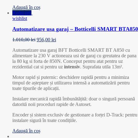
Adaugă în coș
Reduceri!
wishlist
Automatizare usa garaj – Botticelli SMART BTA850
1.010,00
lei
956,00
lei
Automatizare usa garaj BFT Botticelli SMART BT A850 cu
alimentare la 230 V actioneaza usi de garaj cu greutatea de pana
la 80 kg si forta de 850N. Conceput pentru atat pentru uz
rezidential cat si pentru uz
intensiv
. Suprafata utila 13m².
Motor rapid și puternic: deschidere rapidă pentru a minimiza
timpul de așteptare și utilizarea intensă a automatizării pentru
toate tipurile de aplicații.
Instalare mecanică rapidă îmbunătățită: doar o singură persoană
datorită noii proceduri rapide de Autoset.
Encoder și sistem exclusiv de gestionare a forței D-Track: pentru
instalare sigură în toate condițiile.
Adaugă în coș