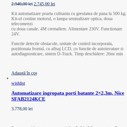
2.940,00
lei
2.745,00
lei
Kit automatizare poarta culisanta cu greutatea de pana la 500 kg.
Kit-ul contine motorul, o lampa semnalizare optica, doua
telecomenzi
cu doua canale. 4M cremaliere. Alimentare 230V. Functionare
24V.
Functie detectie obstacole, unitate de control incorporata,
pozitionata frontal, cu afisaj LCD, cu functie de autoinvatare si
autodiagnosticare, sistem D-Track. Timp deschidere: 26m/ min
Adaugă în coș
wishlist
Automatizare ingropata porti batante 2×2,3m, Nice
SFAB2124KCE
3.778,00
lei