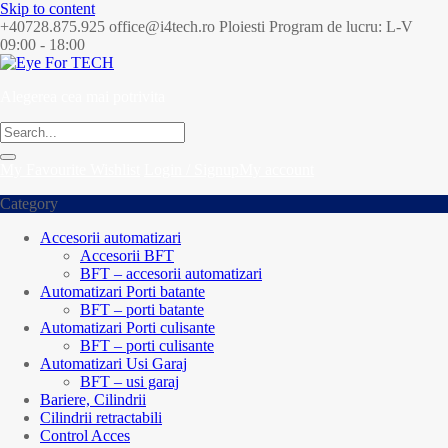
Skip to content
+40728.875.925
office@i4tech.ro
Ploiesti
Program de lucru: L-V
09:00 - 18:00
Alegerea cea mai potrivita
My Favourite
Wishlist
Login / Signup
My account
Category
Accesorii automatizari
Accesorii BFT
BFT – accesorii automatizari
Automatizari Porti batante
BFT – porti batante
Automatizari Porti culisante
BFT – porti culisante
Automatizari Usi Garaj
BFT – usi garaj
Bariere, Cilindrii
Cilindrii retractabili
Control Acces