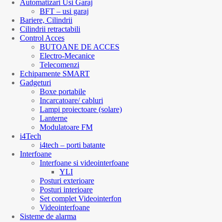
Automatizari Usi Garaj
BFT – usi garaj
Bariere, Cilindrii
Cilindrii retractabili
Control Acces
BUTOANE DE ACCES
Electro-Mecanice
Telecomenzi
Echipamente SMART
Gadgeturi
Boxe portabile
Incarcatoare/ cabluri
Lampi proiectoare (solare)
Lanterne
Modulatoare FM
i4Tech
i4tech – porti batante
Interfoane
Interfoane si videointerfoane
YLI
Posturi exterioare
Posturi interioare
Set complet Videointerfon
Videointerfoane
Sisteme de alarma