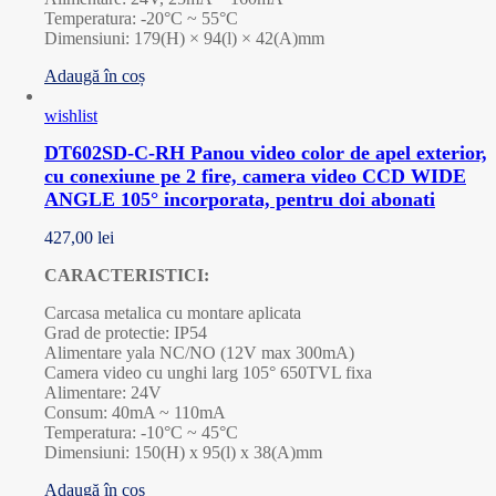
Temperatura: -20°C ~ 55°C
Dimensiuni: 179(H) × 94(l) × 42(A)mm
Adaugă în coș
wishlist
DT602SD-C-RH Panou video color de apel exterior,
cu conexiune pe 2 fire, camera video CCD WIDE
ANGLE 105° incorporata, pentru doi abonati
427,00
lei
CARACTERISTICI:
Carcasa metalica cu montare aplicata
Grad de protectie: IP54
Alimentare yala NC/NO (12V max 300mA)
Camera video cu unghi larg 105° 650TVL fixa
Alimentare: 24V
Consum: 40mA ~ 110mA
Temperatura: -10°C ~ 45°C
Dimensiuni: 150(H) x 95(l) x 38(A)mm
Adaugă în coș