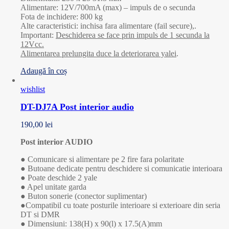
Alimentare: 12V/700mA (max) – impuls de o secunda
Fota de inchidere: 800 kg
Alte caracteristici: inchisa fara alimentare (fail secure),.
Important:
Deschiderea se face prin impuls de 1 secunda la
12Vcc.
Alimentarea prelungita duce la deteriorarea yalei
.
Adaugă în coș
wishlist
DT-DJ7A Post interior audio
190,00
lei
Post interior AUDIO
● Comunicare si alimentare pe 2 fire fara polaritate
● Butoane dedicate pentru deschidere si comunicatie interioara
● Poate deschide 2 yale
● Apel unitate garda
● Buton sonerie (conector suplimentar)
●Compatibil cu toate posturile interioare si exterioare din seria
DT si DMR
● Dimensiuni: 138(H) x 90(l) x 17.5(A)mm