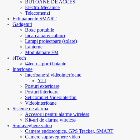
BUTOANE DE ACCES
Electro-Mecanice
Telecomenzi
Echipamente SMART
Gadgeturi
Boxe portabile
Incarcatoare/ cabluri
Lampi proiectoare (solare)
Lanterne
Modulatoare FM
i4Tech
i4tech – porti batante
Interfoane
Interfoane si videointerfoane
YLI
Posturi exterioare
Posturi interioare
Set complet Videointerfon
Videointerfoane
Sisteme de alarma
Accesorii pentru alarme wireless
Kit-uri de alarma wireless
Supraveghere video
Camere endoscopice, GPS Tracker, SMART
Camere supraveghere video