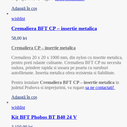
Adaugă în coș
wishlist
Cremaliera BFT CP – insertie metalica
58,00
lei
Cremaliera CP – insertie metalica
Cremaliera 20 x 20 x 1000 mm, din nylon cu insertie metalica,
pentru porti rulante culisante. Cremaliera BFT CP nu necesita
sudura, prindere rapida si usoara pe poarta cu suruburi
autofiletante. Insertia metalica ofera rezistenta si fiabilitate.
Pentru instalare
Cremaliera BFT CP – insertie metalica
in
judetul Prahova si imprejurimi, va rugam
sa ne contactati!
Adaugă în coș
wishlist
Kit BFT Phobos BT B40 24 V
3.150,00
lei