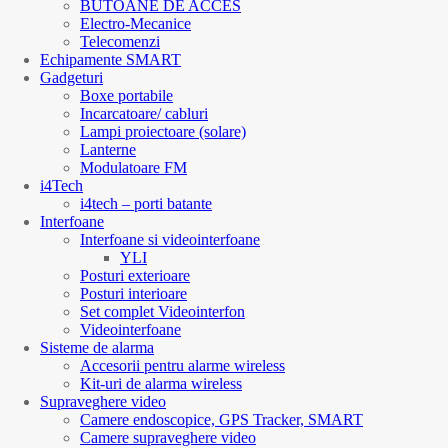
BUTOANE DE ACCES
Electro-Mecanice
Telecomenzi
Echipamente SMART
Gadgeturi
Boxe portabile
Incarcatoare/ cabluri
Lampi proiectoare (solare)
Lanterne
Modulatoare FM
i4Tech
i4tech – porti batante
Interfoane
Interfoane si videointerfoane
YLI
Posturi exterioare
Posturi interioare
Set complet Videointerfon
Videointerfoane
Sisteme de alarma
Accesorii pentru alarme wireless
Kit-uri de alarma wireless
Supraveghere video
Camere endoscopice, GPS Tracker, SMART
Camere supraveghere video