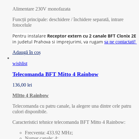
Alimentare 230V monofazata
Funcții principale: deschidere / închidere separată, intrare
fotocelule
Pentru instalare
Receptor extern cu 2 canale BFT Clonix 2E
in judetul Prahova si imprejurimi, va rugam
sa ne contactati!
Adaugă în coș
wishlist
Telecomanda BFT Mitto 4 Rainbow
136,00
lei
MItto 4 Rainbow
Telecomanda cu patru canale, la alegere una dintre cele patru
culori disponibile.
Caracteristici tehnice telecomanda BFT Mitto 4 Rainbow:
Frecventa: 433.92 MHz;
Numar canale: 4;