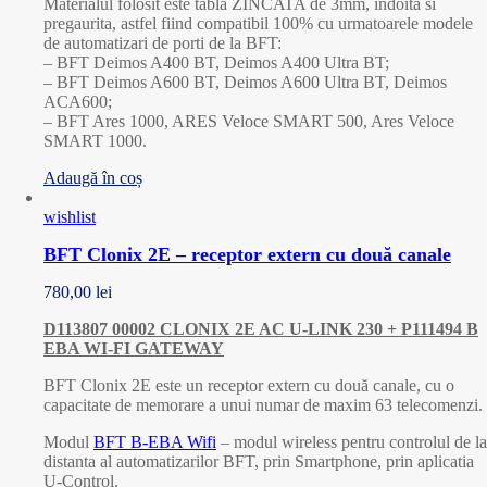
Materialul folosit este tabla ZINCATA de 3mm, indoita si
pregaurita, astfel fiind compatibil 100% cu urmatoarele modele
de automatizari de porti de la BFT:
– BFT Deimos A400 BT, Deimos A400 Ultra BT;
– BFT Deimos A600 BT, Deimos A600 Ultra BT, Deimos
ACA600;
– BFT Ares 1000, ARES Veloce SMART 500, Ares Veloce
SMART 1000.
Adaugă în coș
wishlist
BFT Clonix 2E – receptor extern cu două canale
780,00
lei
D113807 00002 CLONIX 2E AC U-LINK 230 + P111494 B
EBA WI-FI GATEWAY
BFT Clonix 2E este un receptor extern cu două canale, cu o
capacitate de memorare a unui numar de maxim 63 telecomenzi.
Modul
BFT B-EBA Wifi
– modul wireless pentru controlul de la
distanta al automatizarilor BFT, prin Smartphone, prin aplicatia
U-Control.