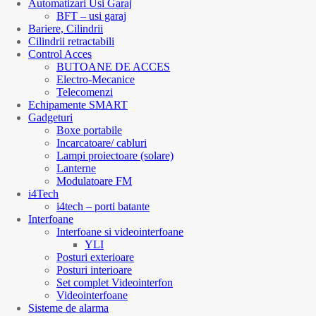
Automatizari Usi Garaj
BFT – usi garaj
Bariere, Cilindrii
Cilindrii retractabili
Control Acces
BUTOANE DE ACCES
Electro-Mecanice
Telecomenzi
Echipamente SMART
Gadgeturi
Boxe portabile
Incarcatoare/ cabluri
Lampi proiectoare (solare)
Lanterne
Modulatoare FM
i4Tech
i4tech – porti batante
Interfoane
Interfoane si videointerfoane
YLI
Posturi exterioare
Posturi interioare
Set complet Videointerfon
Videointerfoane
Sisteme de alarma