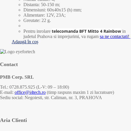
Distanta: 50-150 m;
Dimensiuni: 60x40x15 (h) mm;
Alimentare: 12V, 23A;
Greutate: 22 g.
telecomanda BFT Mitto 4 Rainbow
Pentru inrolare
in
judetul Prahova si imprejurimi, va rugam
sa ne contactati!
Adaugă în coș
Contact
PMB Corp. SRL
Tel.: 0728.875.925 (L-V: 09 – 18:00)
E-mail:
office@i4tech.ro
(timp raspuns maxim 1 zi lucratoare)
Sediu social: Negoiesti, str. Caliman, nr. 3, PRAHOVA
Aria Clienti