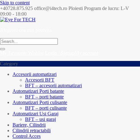
Skip to content
+40728.875.925
office@i4tech.ro
Ploiesti
Program de lucru: L-V
09:00 - 18:00
Alegerea cea mai potrivita
My Favourite
Wishlist
Login / Signup
My account
Category
Accesorii automatizari
Accesorii BFT
BFT – accesorii automatizari
Automatizari Porti batante
BFT – porti batante
Automatizari Porti culisante
BFT – porti culisante
Automatizari Usi Garaj
BFT – usi garaj
Bariere, Cilindrii
Cilindrii retractabili
Control Acces