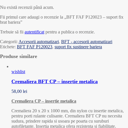
Nu există recenzii până acum.
Fii primul care adaugi o recenzie la „BFT FAF P120023 – suport fix
brat bariera”
Trebuie să fii
autentificat
pentru a publica o recenzie.
Categorii:
Accesorii automatizari
,
BFT - accesorii automatizari
Etichete:
BFT FAF P120023
,
suport fix sustinere bariera
Produse similare
wishlist
Cremaliera BFT CP – insertie metalica
58,00
lei
Cremaliera CP – insertie metalica
Cremaliera 20 x 20 x 1000 mm, din nylon cu insertie metalica,
pentru porti rulante culisante. Cremaliera BFT CP nu necesita
sudura, prindere rapida si usoara pe poarta cu suruburi
autofiletante. Insertia metalica ofera rezistenta si fiabilitate.