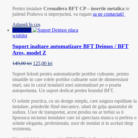
Pentru instalare
Cremaliera BFT CP – insertie metalica
in
judetul Prahova si imprejurimi, va rugam
sa ne contactati!
Adaugă în coș
Reduceri!
wishlist
Suport inaltare automatizare BFT Deimos / BFT
Ares, model Z
149,00
lei
125,00
lei
Suport folosit pentru automatizarile portilor culisante, pentru
situatiile in care rolele portilor culisante sunt de dimnensiuni
mari, sau in cazul instalarii unei automatizari pe o poarta
autoportanta. Un suport dedicat pentru brandul BFT.
O solutie practica, cu un design simplu, care asigura rapiditate la
instalare, prinderile fiind mecanice, uitati de grija aparatului de
sudura. Usor de transportat, acest produs nu ar trebui sa ii
lipseasca niciunui instalator care isi apreciaza munca si prefera o
solutie eleganta, profesionala, usor de instalat si in acelasi timp
rezistenta.