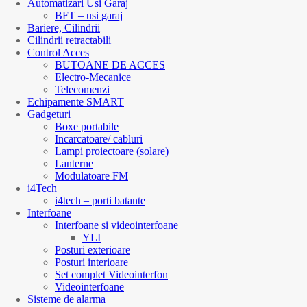
Automatizari Usi Garaj
BFT – usi garaj
Bariere, Cilindrii
Cilindrii retractabili
Control Acces
BUTOANE DE ACCES
Electro-Mecanice
Telecomenzi
Echipamente SMART
Gadgeturi
Boxe portabile
Incarcatoare/ cabluri
Lampi proiectoare (solare)
Lanterne
Modulatoare FM
i4Tech
i4tech – porti batante
Interfoane
Interfoane si videointerfoane
YLI
Posturi exterioare
Posturi interioare
Set complet Videointerfon
Videointerfoane
Sisteme de alarma