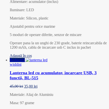
Alimentare: acumulator (inclus)
Iluminare: LED
Materiale: Silicon, plastic
Ajustabil pentru orice marime
5 moduri de operare diferite, senzor de miscare
Operare pana la un unghi de 230 grade, baterie reincarcabila de
1200 mAh, cablu de incarcare usb C inclus in pachet
Adaugă în coș
Reduceri!
wishlist
Lanterna led cu acumulator, incarcare USB, 3
functii, BL-515
45,00
lei
35,00
lei
Materiale: Aliaj de Aluminiu
Masa: 97 grame