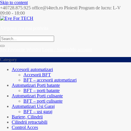
Skip to content
+40728.875.925
office@i4tech.ro
Ploiesti
Program de lucru: L-V
09:00 - 18:00
Alegerea cea mai potrivita
My Favourite
Wishlist
Login / Signup
My account
Category
Accesorii automatizari
Accesorii BFT
BFT – accesorii automatizari
Automatizari Porti batante
BFT – porti batante
Automatizari Porti culisante
BFT – porti culisante
Automatizari Usi Garaj
BFT – usi garaj
Bariere, Cilindrii
Cilindrii retractabili
Control Acces