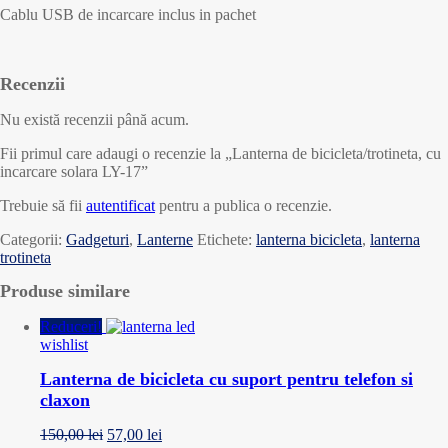
Cablu USB de incarcare inclus in pachet
Recenzii
Nu există recenzii până acum.
Fii primul care adaugi o recenzie la „Lanterna de bicicleta/trotineta, cu
incarcare solara LY-17”
Trebuie să fii
autentificat
pentru a publica o recenzie.
Categorii:
Gadgeturi
,
Lanterne
Etichete:
lanterna bicicleta
,
lanterna
trotineta
Produse similare
Reduceri!
wishlist
Lanterna de bicicleta cu suport pentru telefon si
claxon
150,00
lei
57,00
lei