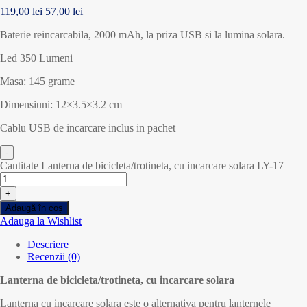
119,00
lei
57,00
lei
Baterie reincarcabila, 2000 mAh, la priza USB si la lumina solara.
Led 350 Lumeni
Masa: 145 grame
Dimensiuni: 12×3.5×3.2 cm
Cablu USB de incarcare inclus in pachet
-
Cantitate Lanterna de bicicleta/trotineta, cu incarcare solara LY-17
+
Adaugă în coș
Adauga la Wishlist
Descriere
Recenzii (0)
Lanterna de bicicleta/trotineta, cu incarcare solara
Lanterna cu incarcare solara este o alternativa pentru lanternele