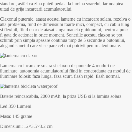
standard, astfel ca ziua puteti pedala la lumina soarelui, iar noaptea
uitati de grija incarcarii acumulatorului.
Claxonul puternic, atasat acestei lanterne cu incarcare solara, rezolva o
alta problema, fiind de dimensiuni foarte mici, compact, cu cablu lung
si flexibil, fiind usor de atasat langa maneta ghidonului, pentru a putea
fi gata de actionat in orice moment. Soneriile acestui claxon se pot
schimb prin simpla apasare continua timp de 5 secunde a butonului,
alegand sunetul care vi se pare cel mai potrivit pentru atentionare.
Lanterna cu incarcare solara si claxon dispune de 4 moduri de
iluminare, autonomia acumulatorului fiind in concordanta cu modul de
iluminare folosit: faza lunga, faza scurt, flash rapid, flash normal.
Baterie reincarcabila, 2000 mAh, la priza USB si la lumina solara.
Led 350 Lumeni
Masa: 145 grame
Dimensiuni: 12×3.5×3.2 cm