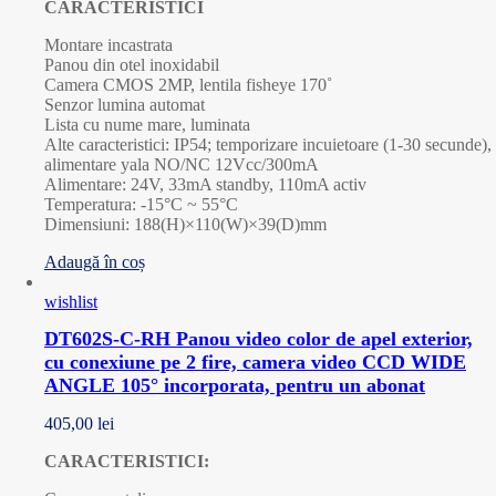
CARACTERISTICI
Montare incastrata
Panou din otel inoxidabil
Camera CMOS 2MP, lentila fisheye 170˚
Senzor lumina automat
Lista cu nume mare, luminata
Alte caracteristici: IP54; temporizare incuietoare (1-30 secunde),
alimentare yala NO/NC 12Vcc/300mA
Alimentare: 24V, 33mA standby, 110mA activ
Temperatura: -15°C ~ 55°C
Dimensiuni: 188(H)×110(W)×39(D)mm
Adaugă în coș
wishlist
DT602S-C-RH Panou video color de apel exterior,
cu conexiune pe 2 fire, camera video CCD WIDE
ANGLE 105° incorporata, pentru un abonat
405,00
lei
CARACTERISTICI: