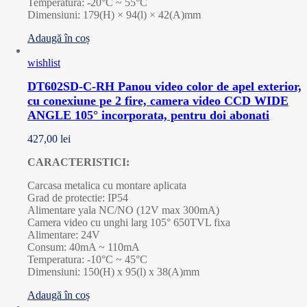
Temperatura: -20°C ~ 55°C
Dimensiuni: 179(H) × 94(l) × 42(A)mm
Adaugă în coș
wishlist
DT602SD-C-RH Panou video color de apel exterior,
cu conexiune pe 2 fire, camera video CCD WIDE
ANGLE 105° incorporata, pentru doi abonati
427,00
lei
CARACTERISTICI:
Carcasa metalica cu montare aplicata
Grad de protectie: IP54
Alimentare yala NC/NO (12V max 300mA)
Camera video cu unghi larg 105° 650TVL fixa
Alimentare: 24V
Consum: 40mA ~ 110mA
Temperatura: -10°C ~ 45°C
Dimensiuni: 150(H) x 95(l) x 38(A)mm
Adaugă în coș