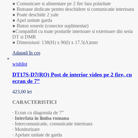
● Comunicare si alimentare pe 2 fire fara polaritate
● Butoane dedicate pentru deschidere si comunicatie interioara
● Poate deschide 2 yale
● Apel unitate garda
● Buton sonerie (conector suplimentar)
●Compatibil cu toate posturile interioare si exterioare din seria
DT si DMR
● Dimensiuni: 138(H) x 90(l) x 17.5(A)mm
Adaugă în coș
wishlist
DT17S-D7(RO) Post de interior video pe 2 fire, cu
ecran de 7”
423,00
lei
CARACTERISTICI
∙ Ecran cu diagonala de 7”
∙
Interfata in limba romana
∙ Intercomunicatie, comunicatie interioara
∙ Monitorizare
∙ Apelare unitate de garda