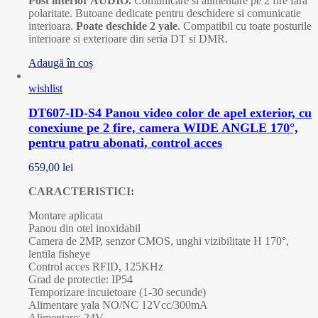
Post interior AUDIO.
Comunicare si alimentare pe 2 fire fara
polaritate. Butoane dedicate pentru deschidere si comunicatie
interioara.
Poate deschide 2 yale
. Compatibil cu toate posturile
interioare si exterioare din seria DT si DMR.
Adaugă în coș
wishlist
DT607-ID-S4 Panou video color de apel exterior, cu
conexiune pe 2 fire, camera WIDE ANGLE 170°,
pentru patru abonati, control acces
659,00
lei
CARACTERISTICI:
Montare aplicata
Panou din otel inoxidabil
Camera de 2MP, senzor CMOS, unghi vizibilitate H 170°,
lentila fisheye
Control acces RFID, 125KHz
Grad de protectie: IP54
Temporizare incuietoare (1-30 secunde)
Alimentare yala NO/NC 12Vcc/300mA
Alimentare: 24V