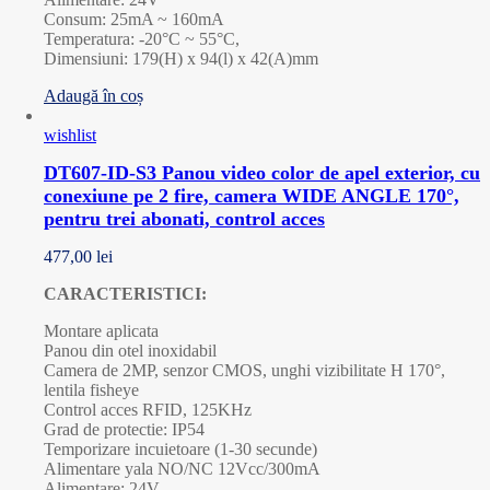
Consum: 25mA ~ 160mA
Temperatura: -20°C ~ 55°C,
Dimensiuni: 179(H) x 94(l) x 42(A)mm
Adaugă în coș
wishlist
DT607-ID-S3 Panou video color de apel exterior, cu
conexiune pe 2 fire, camera WIDE ANGLE 170°,
pentru trei abonati, control acces
477,00
lei
CARACTERISTICI:
Montare aplicata
Panou din otel inoxidabil
Camera de 2MP, senzor CMOS, unghi vizibilitate H 170°,
lentila fisheye
Control acces RFID, 125KHz
Grad de protectie: IP54
Temporizare incuietoare (1-30 secunde)
Alimentare yala NO/NC 12Vcc/300mA
Alimentare: 24V