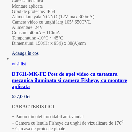
Carcasa metalica
Montare aplicata
Grad de protectie: IP54
Alimentare yala NC/NO (12V max 300mA)
Camera video cu unghi larg 105° 650TVL
Alimentare: 24V
Consum: 40mA ~ 110mA
Temperatura: -10°C ~ 45°C
Dimensiuni: 150(H) x 95(l) x 38(A)mm
Adaugă în coș
wishlist
DT611-MK-FE Post de apel video cu tastatura
mecanica iluminata si camera Fisheye, cu montare
aplicata
627,00
lei
CARACTERISTICI
∙∙ Panou din otel inoxidabil anti-vandal
0
∙∙ Camera cu lentila Fisheye cu unghi de vizualizare de 170
∙∙ Carcasa de protectie ploaie