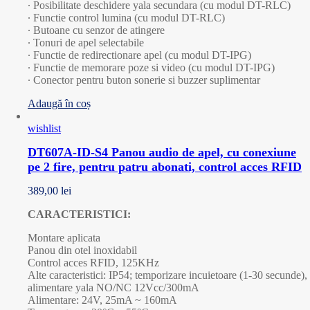
∙ Posibilitate deschidere yala secundara (cu modul DT-RLC)
∙ Functie control lumina (cu modul DT-RLC)
∙ Butoane cu senzor de atingere
∙ Tonuri de apel selectabile
∙ Functie de redirectionare apel (cu modul DT-IPG)
∙ Functie de memorare poze si video (cu modul DT-IPG)
∙ Conector pentru buton sonerie si buzzer suplimentar
Adaugă în coș
wishlist
DT607A-ID-S4 Panou audio de apel, cu conexiune
pe 2 fire, pentru patru abonati, control acces RFID
389,00
lei
CARACTERISTICI:
Montare aplicata
Panou din otel inoxidabil
Control acces RFID, 125KHz
Alte caracteristici: IP54; temporizare incuietoare (1-30 secunde),
alimentare yala NO/NC 12Vcc/300mA
Alimentare: 24V, 25mA ~ 160mA