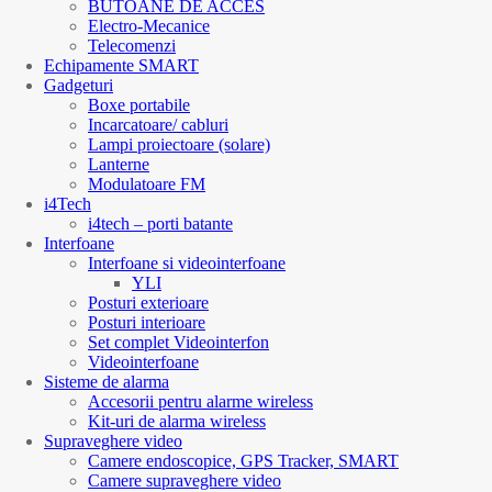
BUTOANE DE ACCES
Electro-Mecanice
Telecomenzi
Echipamente SMART
Gadgeturi
Boxe portabile
Incarcatoare/ cabluri
Lampi proiectoare (solare)
Lanterne
Modulatoare FM
i4Tech
i4tech – porti batante
Interfoane
Interfoane si videointerfoane
YLI
Posturi exterioare
Posturi interioare
Set complet Videointerfon
Videointerfoane
Sisteme de alarma
Accesorii pentru alarme wireless
Kit-uri de alarma wireless
Supraveghere video
Camere endoscopice, GPS Tracker, SMART
Camere supraveghere video