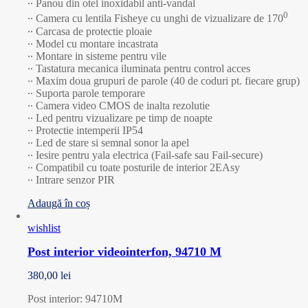
∙∙ Panou din otel inoxidabil anti-vandal
0
∙∙ Camera cu lentila Fisheye cu unghi de vizualizare de 170
∙∙ Carcasa de protectie ploaie
∙∙ Model cu montare incastrata
∙∙ Montare in sisteme pentru vile
∙∙ Tastatura mecanica iluminata pentru control acces
∙∙ Maxim doua grupuri de parole (40 de coduri pt. fiecare grup)
∙∙ Suporta parole temporare
∙∙ Camera video CMOS de inalta rezolutie
∙∙ Led pentru vizualizare pe timp de noapte
∙∙ Protectie intemperii IP54
∙∙ Led de stare si semnal sonor la apel
∙∙ Iesire pentru yala electrica (Fail-safe sau Fail-secure)
∙∙ Compatibil cu toate posturile de interior 2EAsy
∙∙ Intrare senzor PIR
Adaugă în coș
wishlist
Post interior videointerfon, 94710 M
380,00
lei
Post interior: 94710M