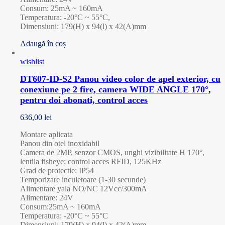
Consum: 25mA ~ 160mA
Temperatura: -20°C ~ 55°C,
Dimensiuni: 179(H) x 94(l) x 42(A)mm
Adaugă în coș
wishlist
DT607-ID-S2 Panou video color de apel exterior, cu
conexiune pe 2 fire, camera WIDE ANGLE 170°,
pentru doi abonati, control acces
636,00
lei
Montare aplicata
Panou din otel inoxidabil
Camera de 2MP, senzor CMOS, unghi vizibilitate H 170°,
lentila fisheye; control acces RFID, 125KHz
Grad de protectie: IP54
Temporizare incuietoare (1-30 secunde)
Alimentare yala NO/NC 12Vcc/300mA
Alimentare: 24V
Consum:25mA ~ 160mA
Temperatura: -20°C ~ 55°C
Dimensiuni: 179(H) x 94(l) x 42(A)mm