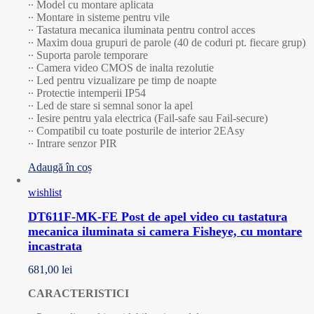
∙∙ Model cu montare aplicata
∙∙ Montare in sisteme pentru vile
∙∙ Tastatura mecanica iluminata pentru control acces
∙∙ Maxim doua grupuri de parole (40 de coduri pt. fiecare grup)
∙∙ Suporta parole temporare
∙∙ Camera video CMOS de inalta rezolutie
∙∙ Led pentru vizualizare pe timp de noapte
∙∙ Protectie intemperii IP54
∙∙ Led de stare si semnal sonor la apel
∙∙ Iesire pentru yala electrica (Fail-safe sau Fail-secure)
∙∙ Compatibil cu toate posturile de interior 2EAsy
∙∙ Intrare senzor PIR
Adaugă în coș
wishlist
DT611F-MK-FE Post de apel video cu tastatura
mecanica iluminata si camera Fisheye, cu montare
incastrata
681,00
lei
CARACTERISTICI