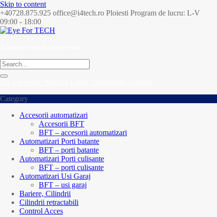
Skip to content
+40728.875.925
office@i4tech.ro
Ploiesti
Program de lucru: L-V
09:00 - 18:00
Alegerea cea mai potrivita
My Favourite
Wishlist
Login / Signup
My account
Category
Accesorii automatizari
Accesorii BFT
BFT – accesorii automatizari
Automatizari Porti batante
BFT – porti batante
Automatizari Porti culisante
BFT – porti culisante
Automatizari Usi Garaj
BFT – usi garaj
Bariere, Cilindrii
Cilindrii retractabili
Control Acces