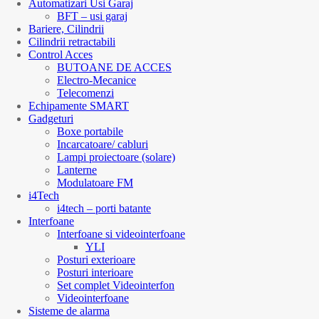
Automatizari Usi Garaj
BFT – usi garaj
Bariere, Cilindrii
Cilindrii retractabili
Control Acces
BUTOANE DE ACCES
Electro-Mecanice
Telecomenzi
Echipamente SMART
Gadgeturi
Boxe portabile
Incarcatoare/ cabluri
Lampi proiectoare (solare)
Lanterne
Modulatoare FM
i4Tech
i4tech – porti batante
Interfoane
Interfoane si videointerfoane
YLI
Posturi exterioare
Posturi interioare
Set complet Videointerfon
Videointerfoane
Sisteme de alarma