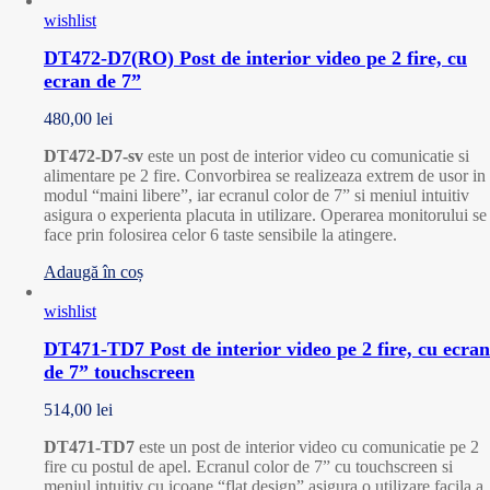
wishlist
DT472-D7(RO) Post de interior video pe 2 fire, cu
ecran de 7”
480,00
lei
DT472-D7-sv
este un post de interior video cu comunicatie si
alimentare pe 2 fire. Convorbirea se realizeaza extrem de usor in
modul “maini libere”, iar ecranul color de 7” si meniul intuitiv
asigura o experienta placuta in utilizare. Operarea monitorului se
face prin folosirea celor 6 taste sensibile la atingere.
Adaugă în coș
wishlist
DT471-TD7 Post de interior video pe 2 fire, cu ecran
de 7” touchscreen
514,00
lei
DT471-TD7
este un post de interior video cu comunicatie pe 2
fire cu postul de apel. Ecranul color de 7” cu touchscreen si
meniul intuitiv cu icoane “flat design” asigura o utilizare facila a