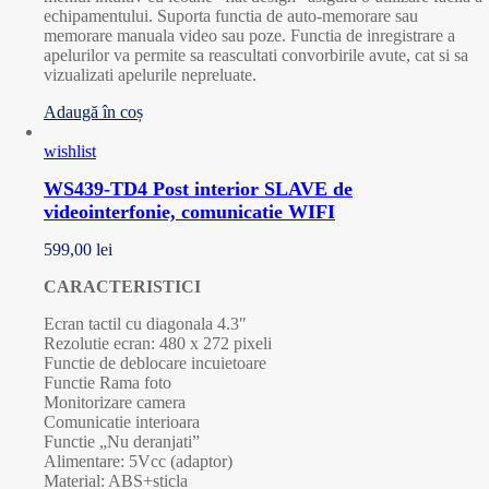
echipamentului. Suporta functia de auto-memorare sau
memorare manuala video sau poze. Functia de inregistrare a
apelurilor va permite sa reascultati convorbirile avute, cat si sa
vizualizati apelurile nepreluate.
Adaugă în coș
wishlist
WS439-TD4 Post interior SLAVE de
videointerfonie, comunicatie WIFI
599,00
lei
CARACTERISTICI
Ecran tactil cu diagonala 4.3″
Rezolutie ecran: 480 x 272 pixeli
Functie de deblocare incuietoare
Functie Rama foto
Monitorizare camera
Comunicatie interioara
Functie „Nu deranjati”
Alimentare: 5Vcc (adaptor)
Material: ABS+sticla