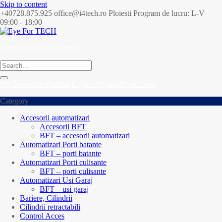
Skip to content
+40728.875.925
office@i4tech.ro
Ploiesti
Program de lucru: L-V
09:00 - 18:00
Alegerea cea mai potrivita
My Favourite
Wishlist
Login / Signup
My account
Category
Accesorii automatizari
Accesorii BFT
BFT – accesorii automatizari
Automatizari Porti batante
BFT – porti batante
Automatizari Porti culisante
BFT – porti culisante
Automatizari Usi Garaj
BFT – usi garaj
Bariere, Cilindrii
Cilindrii retractabili
Control Acces