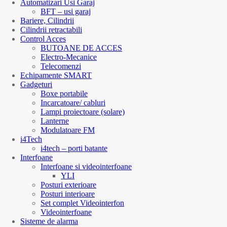
Automatizari Usi Garaj
BFT – usi garaj
Bariere, Cilindrii
Cilindrii retractabili
Control Acces
BUTOANE DE ACCES
Electro-Mecanice
Telecomenzi
Echipamente SMART
Gadgeturi
Boxe portabile
Incarcatoare/ cabluri
Lampi proiectoare (solare)
Lanterne
Modulatoare FM
i4Tech
i4tech – porti batante
Interfoane
Interfoane si videointerfoane
YLI
Posturi exterioare
Posturi interioare
Set complet Videointerfon
Videointerfoane
Sisteme de alarma