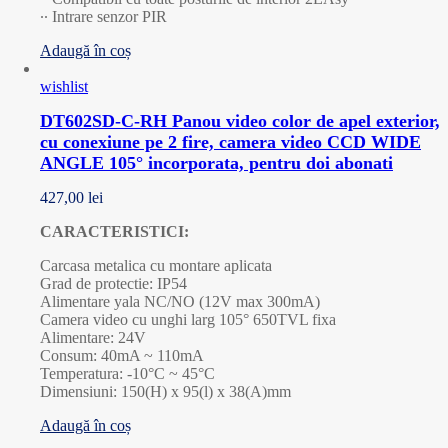
∙∙ Intrare senzor PIR
Adaugă în coș
wishlist
DT602SD-C-RH Panou video color de apel exterior,
cu conexiune pe 2 fire, camera video CCD WIDE
ANGLE 105° incorporata, pentru doi abonati
427,00
lei
CARACTERISTICI:
Carcasa metalica cu montare aplicata
Grad de protectie: IP54
Alimentare yala NC/NO (12V max 300mA)
Camera video cu unghi larg 105° 650TVL fixa
Alimentare: 24V
Consum: 40mA ~ 110mA
Temperatura: -10°C ~ 45°C
Dimensiuni: 150(H) x 95(l) x 38(A)mm
Adaugă în coș