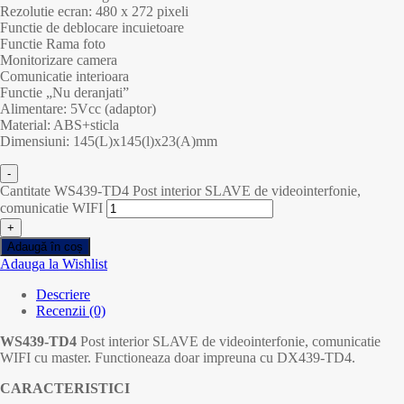
Rezolutie ecran: 480 x 272 pixeli
Functie de deblocare incuietoare
Functie Rama foto
Monitorizare camera
Comunicatie interioara
Functie „Nu deranjati”
Alimentare: 5Vcc (adaptor)
Material: ABS+sticla
Dimensiuni: 145(L)x145(l)x23(A)mm
-
Cantitate WS439-TD4 Post interior SLAVE de videointerfonie,
comunicatie WIFI
+
Adaugă în coș
Adauga la Wishlist
Descriere
Recenzii (0)
WS439-TD4
Post interior SLAVE de videointerfonie, comunicatie
WIFI cu master. Functioneaza doar impreuna cu DX439-TD4.
CARACTERISTICI