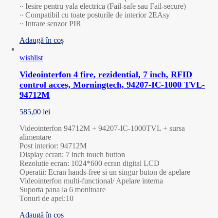
∙∙ Iesire pentru yala electrica (Fail-safe sau Fail-secure)
∙∙ Compatibil cu toate posturile de interior 2EAsy
∙∙ Intrare senzor PIR
Adaugă în coș
wishlist
Videointerfon 4 fire, rezidential, 7 inch, RFID
control acces, Morningtech, 94207-IC-1000 TVL-
94712M
585,00
lei
Videointerfon 94712M + 94207-IC-1000TVL + sursa
alimentare
Post interior: 94712M
Display ecran: 7 inch touch button
Rezolutie ecran: 1024*600 ecran digital LCD
Operatii: Ecran hands-free si un singur buton de apelare
Videointerfon multi-functional/ Apelare interna
Suporta pana la 6 monitoare
Tonuri de apel:10
Adaugă în coș