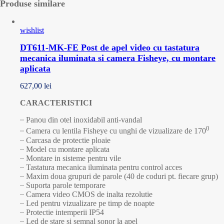
Produse similare
wishlist
DT611-MK-FE Post de apel video cu tastatura
mecanica iluminata si camera Fisheye, cu montare
aplicata
627,00
lei
CARACTERISTICI
∙∙ Panou din otel inoxidabil anti-vandal
0
∙∙ Camera cu lentila Fisheye cu unghi de vizualizare de 170
∙∙ Carcasa de protectie ploaie
∙∙ Model cu montare aplicata
∙∙ Montare in sisteme pentru vile
∙∙ Tastatura mecanica iluminata pentru control acces
∙∙ Maxim doua grupuri de parole (40 de coduri pt. fiecare grup)
∙∙ Suporta parole temporare
∙∙ Camera video CMOS de inalta rezolutie
∙∙ Led pentru vizualizare pe timp de noapte
∙∙ Protectie intemperii IP54
∙∙ Led de stare si semnal sonor la apel