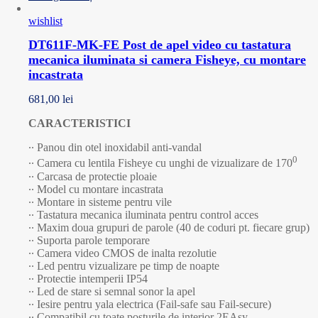
wishlist
DT611F-MK-FE Post de apel video cu tastatura
mecanica iluminata si camera Fisheye, cu montare
incastrata
681,00
lei
CARACTERISTICI
∙∙ Panou din otel inoxidabil anti-vandal
0
∙∙ Camera cu lentila Fisheye cu unghi de vizualizare de 170
∙∙ Carcasa de protectie ploaie
∙∙ Model cu montare incastrata
∙∙ Montare in sisteme pentru vile
∙∙ Tastatura mecanica iluminata pentru control acces
∙∙ Maxim doua grupuri de parole (40 de coduri pt. fiecare grup)
∙∙ Suporta parole temporare
∙∙ Camera video CMOS de inalta rezolutie
∙∙ Led pentru vizualizare pe timp de noapte
∙∙ Protectie intemperii IP54
∙∙ Led de stare si semnal sonor la apel
∙∙ Iesire pentru yala electrica (Fail-safe sau Fail-secure)
∙∙ Compatibil cu toate posturile de interior 2EAsy