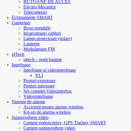
BUTOANE DE ACCES
Electro-Mecanice
Telecomenzi
Echipamente SMART
Gadgeturi
Boxe portabile
Incarcatoare/ cabluri
Lampi proiectoare (solare)
Lanterne
Modulatoare FM
i4Tech
i4tech – porti batante
Interfoane
Interfoane si videointerfoane
YLI
Posturi exterioare
Posturi interioare
Set complet Videointerfon
Videointerfoane
Sisteme de alarma
Accesorii pentru alarme wireless
Kit-uri de alarma wireless
Supraveghere video
Camere endoscopice, GPS Tracker, SMART
Camere supraveghere video