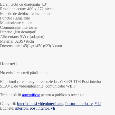
Ecran tactil cu diagonala 4.3″
Rezolutie ecran: 480 x 272 pixeli
Functie de deblocare incuietoare
Functie Rama foto
Monitorizare camera
Comunicatie interioara
Functie „Nu deranjati”
Alimentare: 5Vcc (adaptor)
Material: ABS+sticla
Dimensiuni: 145(L)x145(l)x23(A)mm
Recenzii
Nu există recenzii până acum.
Fii primul care adaugi o recenzie la „WS439-TD4 Post interior
SLAVE de videointerfonie, comunicatie WIFI”
Trebuie să fii
autentificat
pentru a publica o recenzie.
Categorii:
Interfoane si videointerfoane
,
Posturi interioare
,
YLI
Etichete:
interfon
,
post interior
,
yli