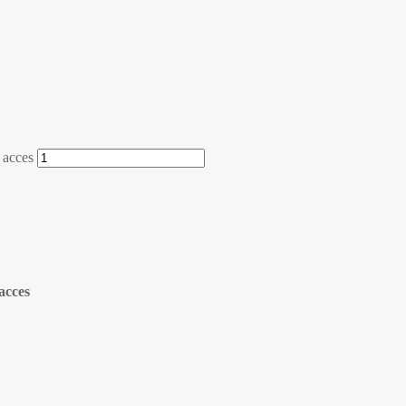
 acces
acces