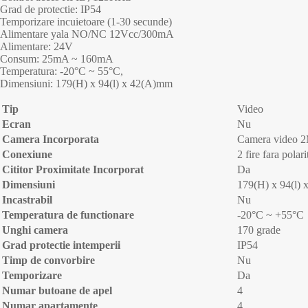
Grad de protectie: IP54
Temporizare incuietoare (1-30 secunde)
Alimentare yala NO/NC 12Vcc/300mA
Alimentare: 24V
Consum: 25mA ~ 160mA
Temperatura: -20°C ~ 55°C,
Dimensiuni: 179(H) x 94(l) x 42(A)mm
Tip
Video
Ecran
Nu
Camera Incorporata
Camera video 2M
Conexiune
2 fire fara polari
Cititor Proximitate Incorporat
Da
Dimensiuni
179(H) x 94(l)
Incastrabil
Nu
Temperatura de functionare
-20°C ~ +55°C
Unghi camera
170 grade
Grad protectie intemperii
IP54
Timp de convorbire
Nu
Temporizare
Da
Numar butoane de apel
4
Numar apartamente
4