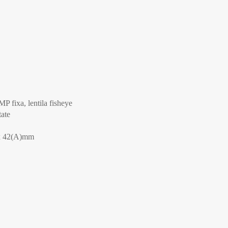
P fixa, lentila fisheye
tate
 x 42(A)mm