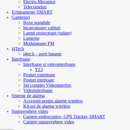
Electro-Mecanice
Telecomenzi
Echipamente SMART
Gadgeturi
Boxe portabile
Incarcatoare/ cabluri
Lampi proiectoare (solare)
Lanterne
Modulatoare FM
i4Tech
i4tech – porti batante
Interfoane
Interfoane si videointerfoane
YLI
Posturi exterioare
Posturi interioare
Set complet Videointerfon
Videointerfoane
Sisteme de alarma
Accesorii pentru alarme wireless
Kit-uri de alarma wireless
Supraveghere video
Camere endoscopice, GPS Tracker, SMART
Camere supraveghere video