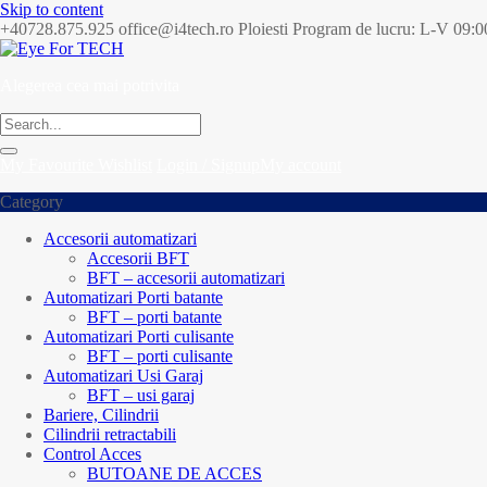
Skip to content
+40728.875.925
office@i4tech.ro
Ploiesti
Program de lucru: L-V 09:0
Alegerea cea mai potrivita
My Favourite
Wishlist
Login / Signup
My account
Category
Accesorii automatizari
Accesorii BFT
BFT – accesorii automatizari
Automatizari Porti batante
BFT – porti batante
Automatizari Porti culisante
BFT – porti culisante
Automatizari Usi Garaj
BFT – usi garaj
Bariere, Cilindrii
Cilindrii retractabili
Control Acces
BUTOANE DE ACCES