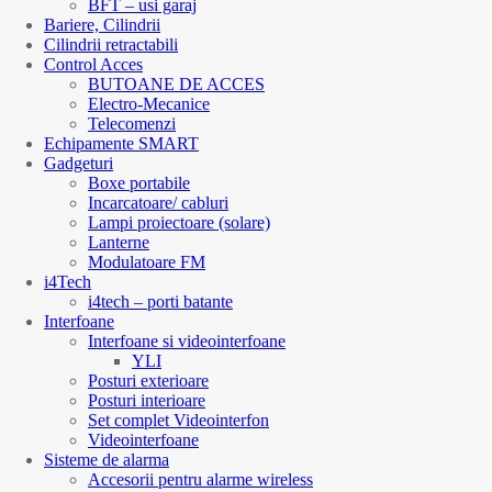
BFT – usi garaj
Bariere, Cilindrii
Cilindrii retractabili
Control Acces
BUTOANE DE ACCES
Electro-Mecanice
Telecomenzi
Echipamente SMART
Gadgeturi
Boxe portabile
Incarcatoare/ cabluri
Lampi proiectoare (solare)
Lanterne
Modulatoare FM
i4Tech
i4tech – porti batante
Interfoane
Interfoane si videointerfoane
YLI
Posturi exterioare
Posturi interioare
Set complet Videointerfon
Videointerfoane
Sisteme de alarma
Accesorii pentru alarme wireless