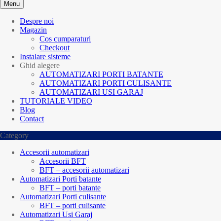
Menu
Despre noi
Magazin
Cos cumparaturi
Checkout
Instalare sisteme
Ghid alegere
AUTOMATIZARI PORTI BATANTE
AUTOMATIZARI PORTI CULISANTE
AUTOMATIZARI USI GARAJ
TUTORIALE VIDEO
Blog
Contact
Category
Accesorii automatizari
Accesorii BFT
BFT – accesorii automatizari
Automatizari Porti batante
BFT – porti batante
Automatizari Porti culisante
BFT – porti culisante
Automatizari Usi Garaj