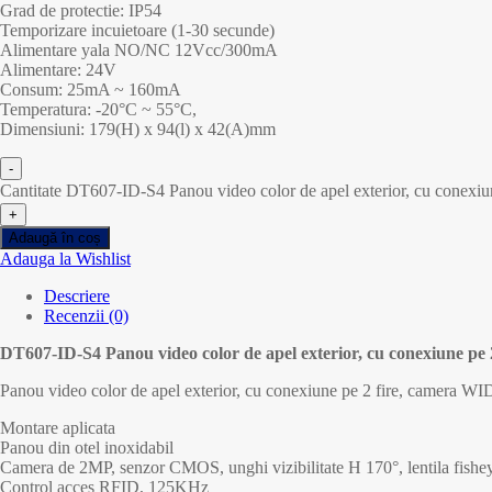
Grad de protectie: IP54
Temporizare incuietoare (1-30 secunde)
Alimentare yala NO/NC 12Vcc/300mA
Alimentare: 24V
Consum: 25mA ~ 160mA
Temperatura: -20°C ~ 55°C,
Dimensiuni: 179(H) x 94(l) x 42(A)mm
-
Cantitate DT607-ID-S4 Panou video color de apel exterior, cu conexi
+
Adaugă în coș
Adauga la Wishlist
Descriere
Recenzii (0)
DT607-ID-S4 Panou video color de apel exterior, cu conexiune pe
Panou video color de apel exterior, cu conexiune pe 2 fire, camera 
Montare aplicata
Panou din otel inoxidabil
Camera de 2MP, senzor CMOS, unghi vizibilitate H 170°, lentila fishe
Control acces RFID, 125KHz