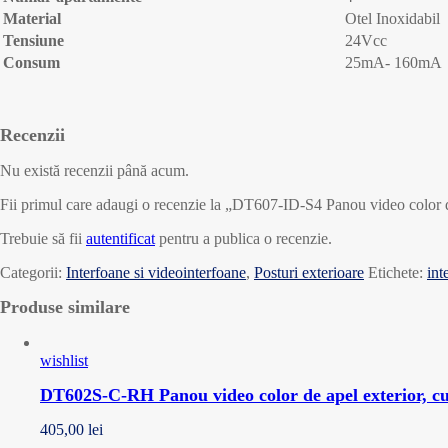
Material
Otel Inoxidabil
Tensiune
24Vcc
Consum
25mA- 160mA
Recenzii
Nu există recenzii până acum.
Fii primul care adaugi o recenzie la „DT607-ID-S4 Panou video color 
Trebuie să fii
autentificat
pentru a publica o recenzie.
Categorii:
Interfoane si videointerfoane
,
Posturi exterioare
Etichete:
int
Produse similare
wishlist
DT602S-C-RH Panou video color de apel exterior, 
405,00
lei